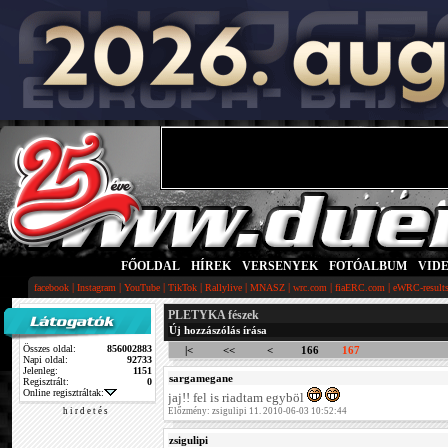
FŐOLDAL
|
HÍREK
|
VERSENYEK
|
FOTÓALBUM
|
VID
|
|
|
|
|
|
|
|
facebook
Instagram
YouTube
TikTok
Rallylive
MNASZ
wrc.com
fiaERC.com
eWRC-result
PLETYKA fészek
Új hozzászólás írása
Összes oldal:
856002883
|<
<<
<
166
167
Napi oldal:
92733
Jelenleg:
1151
sargamegane
Regisztrált:
0
Online regisztráltak:
jaj!! fel is riadtam egyböl
h i r d e t é s
Előzmény: zsigulipi 11. 2010-06-03 10:52:44
zsigulipi