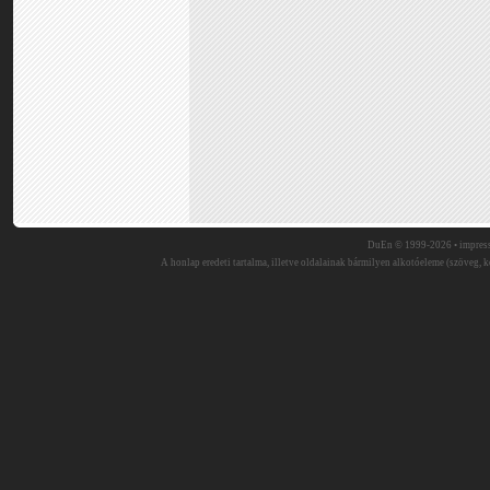
DuEn © 1999-2026 •
impres
A honlap eredeti tartalma, illetve oldalainak bármilyen alkotóeleme (szöveg, ké