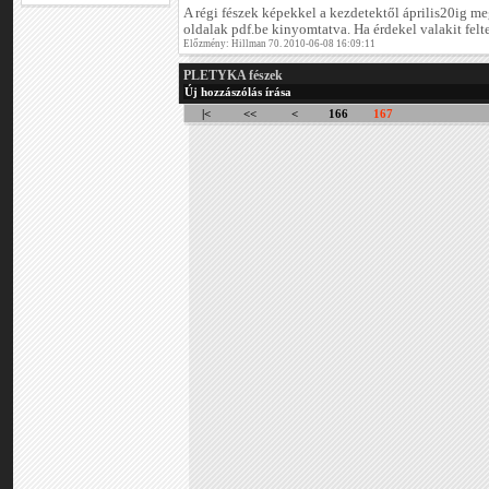
A régi fészek képekkel a kezdetektől április20ig me
oldalak pdf.be kinyomtatva. Ha érdekel valakit fel
Előzmény: Hillman 70. 2010-06-08 16:09:11
PLETYKA fészek
Új hozzászólás írása
|<
<<
<
166
167