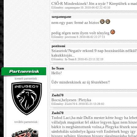
CSŐ-R Mindenkinek! Jön a nyár ? Kirepültek a m
Előzmény: sargamegane 10. 2010-06-02 22:43:50
sargamegane
nem egy parc fermé az biztos
pedig régen nem ilyen volt tényleg
Előzmény: pestitomi 9. 2010-06-02 22:27:11
pestitomi
Sziasztok!Negatív rekord:9 nap hozzászólás nélkü
kakukktojás...
Előzmény: In-Team 8. 2010-05-23 11:32:19
In-Team
Hello!
kiemelt partnerünk :
Üdv mindenkinek az új fészekben!!
Zsolti70
Bocsi,helyesen :Pletyka
Előzmény: Zsolti70 6. 2010-05-21 13:28:02
Zsolti70
Tudod Laci,ha már DuEn mester kérte hogy ha lehet
vállaljuk magunkat fel akkor legyen.Igaz nem his
további partnereink :
bárkit is megbántottunk volna,a Plegyka fészek sos
sárdobálás színhelye.Igaza volt Endrének hogy így
bizony néhány fórumon bizony rágalmazásba fulladt