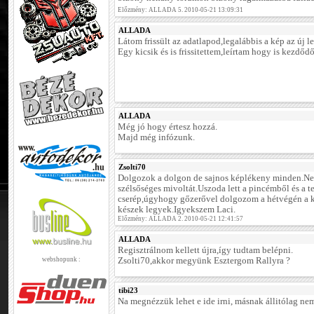
Előzmény: ALLADA 5. 2010-05-21 13:09:31
ALLADA
Látom frissült az adatlapod,legalábbis a kép az új le
Egy kicsik és is frissitettem,leírtam hogy is kezdődő
ALLADA
Még jó hogy értesz hozzá.
Majd még infózunk.
Zsolti70
Dolgozok a dolgon de sajnos képlékeny minden.Ne
szélsőséges mivoltát.Uszoda lett a pincémből és a t
cserép,úgyhogy gőzerővel dolgozom a hétvégén a k
készek legyek.Igyekszem Laci.
Előzmény: ALLADA 2. 2010-05-21 12:41:57
ALLADA
Regisztrálnom kellett újra,így tudtam belépni.
webshopunk :
Zsolti70,akkor megyünk Esztergom Rallyra ?
tibi23
Na megnézzük lehet e ide irni, másnak állitólag ne