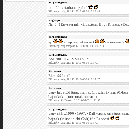
sargamegane
jaj!! fel is riadtam egyböl
Előzmény: zsigulipi 11. 2010-06-03 10:52:44
zsigulipi
Na jó !! Egyszer már kérdeztem: H.F. : Ki ment elős
sargamegane
ajj
a kép meg elveszett
de miéééé??
Előzmény: sargamegane 12. 2010-06-03 10:56:33
sargamegane
ASI 2001 N4 ES MITSU??
Előzmény: zsigulipi 13. 2010-06-03 10:57:17
kisBenko
Elek, 99-ben?
Előzmény: zsigulipi 13. 2010-06-03 10:57:17
kisBenko
vagy hát attól függ, mert az Oroszlánék már 91-ben 
bajnokok... (micsunak micsu...)
Előzmény: kisBenko 16. 2010-06-03 11:22:38
sargamegane
vagy akár...1996 - 1997. - Rallycross: országos ama
bajnok (Mitshubishi Colt) ifjb Rabocsi
Előzmény: zsigulipi 13. 2010-06-03 10:57:17