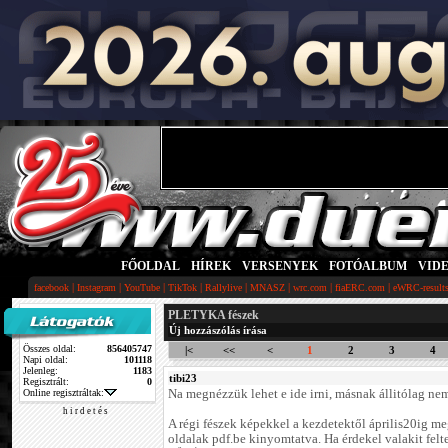
FŐOLDAL
|
HÍREK
|
VERSENYEK
|
FOTÓALBUM
|
VID
|
|
|
|
|
|
|
|
facebook
Instagram
YouTube
TikTok
Rallylive
MNASZ
wrc.com
fiaERC.com
eWRC-result
PLETYKA fészek
Új hozzászólás írása
Összes oldal:
856405747
|<
<<
<
1
2
3
4
Napi oldal:
101118
Jelenleg:
1183
tibi23
Regisztrált:
0
Online regisztráltak:
Na megnézzük lehet e ide irni, másnak állitólag ne
h i r d e t é s
A régi fészek képekkel a kezdetektől április20ig me
oldalak pdf.be kinyomtatva. Ha érdekel valakit fel