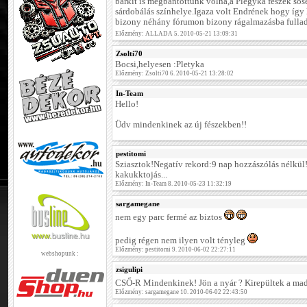
bárkit is megbántottunk volna,a Plegyka fészek sos
sárdobálás színhelye.Igaza volt Endrének hogy így
bizony néhány fórumon bizony rágalmazásba fulladt
Előzmény: ALLADA 5. 2010-05-21 13:09:31
Zsolti70
Bocsi,helyesen :Pletyka
Előzmény: Zsolti70 6. 2010-05-21 13:28:02
In-Team
Hello!
Üdv mindenkinek az új fészekben!!
pestitomi
Sziasztok!Negatív rekord:9 nap hozzászólás nélkü
kakukktojás...
Előzmény: In-Team 8. 2010-05-23 11:32:19
sargamegane
nem egy parc fermé az biztos
pedig régen nem ilyen volt tényleg
Előzmény: pestitomi 9. 2010-06-02 22:27:11
webshopunk :
zsigulipi
CSŐ-R Mindenkinek! Jön a nyár ? Kirepültek a m
Előzmény: sargamegane 10. 2010-06-02 22:43:50