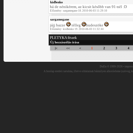
kisBenko
há de nénikérem, az kicsit később van 91-nél :D
Előzmény: sargamegane 18. 2010-06-03 11:29:10
sargamegane
jájj bazze
télleg
hudeszöke
Előzmény: kisBenko 19. 2010-06-03 11:32:44
PLETYKA fészek
Új hozzászólás írása
|<
<<
<
1
2
3
4
DuEn © 1999-2026 •
impres
A honlap eredeti tartalma, illetve oldalainak bármilyen alkotóeleme (szöveg, ké