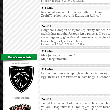
Előzmény: Hillman 70. 2010-06-08 16:09:11
ALLADA
Regisztrálnom kellett újra,így tudtam belépni.
Zsolti70,akkor megyünk Esztergom Rallyra ?
Zsolti70
Dolgozok a dolgon de sajnos képlékeny minden.Ne
szélsőséges mivoltát.Uszoda lett a pincémből és a t
cserép,úgyhogy gőzerővel dolgozom a hétvégén a k
készek legyek.Igyekszem Laci.
Előzmény: ALLADA 2. 2010-05-21 12:41:57
ALLADA
Még jó hogy értesz hozzá.
Majd még infózunk.
kiemelt partnerünk :
ALLADA
Látom frissült az adatlapod,legalábbis a kép az új le
Egy kicsik és is frissitettem,leírtam hogy is kezdődő
további partnereink :
Zsolti70
Tudod Laci,ha már DuEn mester kérte hogy ha lehet
vállaljuk magunkat fel akkor legyen.Igaz nem his