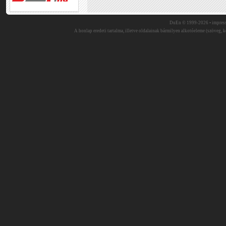
DuEn © 1999-2026 •
impres
A honlap eredeti tartalma, illetve oldalainak bármilyen alkotóeleme (szöveg, ké