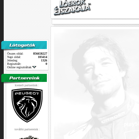
Összes oldal:
856658227
Napi oldal:
103414
Jelenleg:
1326
Regisztrált:
0
Online regisztráltak:
kiemelt partnerünk :
további partnereink :