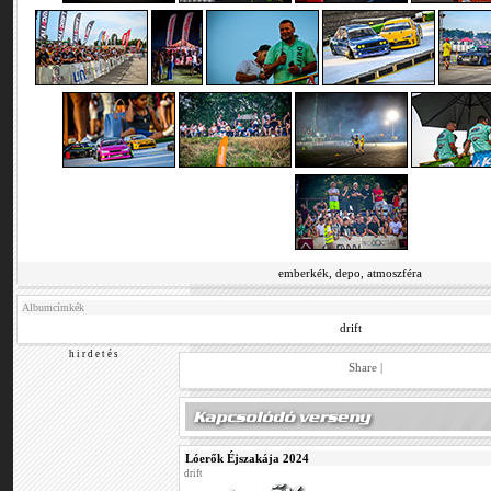
emberkék, depo, atmoszféra
Albumcímkék
drift
h i r d e t é s
Share
|
Lóerők Éjszakája 2024
drift