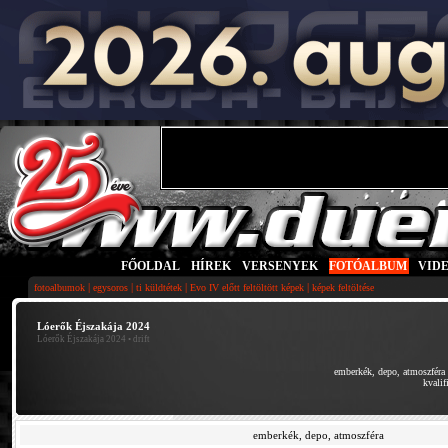
FŐOLDAL
|
HÍREK
|
VERSENYEK
|
FOTÓALBUM
|
VID
|
|
|
|
fotoalbumok
egysoros
ti küldtétek
Evo IV előtt feltöltött képek
képek feltöltése
Lóerők Éjszakája 2024
Lóerők Éjszakája 2024
• drift
emberkék, depo, atmoszféra
kvalif
emberkék, depo, atmoszféra