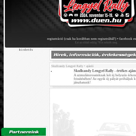
regisztráció (csak ha korábban nem regisztráltál!)
•
facebook e
Ezt az oldalt eddig 785x nézték meg.
h i r d e t é s
Skullcandy Lengyel Rally
• ajánló
Skullcandy Lengyel Rally - értékes aján
A szimulátorosainknak két új helyszín érke
frissítésében! Az egyik új pályát próbáljuk 
játszhatunk!