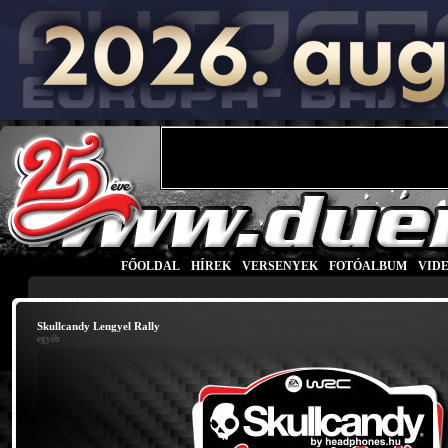
FŐOLDAL
|
HÍREK
|
VERSENYEK
|
FOTÓALBUM
|
VID
Skullcandy Lengyel Rally
egyéb