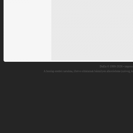
DuEn © 1999-2026 •
impres
A honlap eredeti tartalma, illetve oldalainak bármilyen alkotóeleme (szöveg, ké