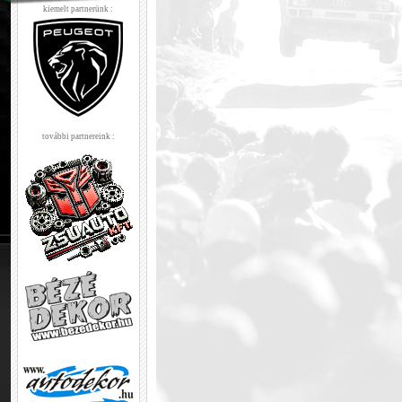
kiemelt partnerünk :
további partnereink :