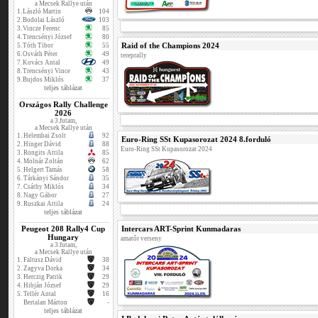
a Mecsek Rallye után
1.
László Martin
104
2.
Bodolai László
103
3.
Vincze Ferenc
85
4.
Trencsényi József
80
Raid of the Champions 2024
5.
Tóth Tibor
55
6.
Osváth Péter
49
tereprally
7.
Kovács Antal
49
8.
Trencsényi Vince
43
9.
Bujdos Miklós
37
teljes táblázat
Országos Rally Challenge
2026
a 3.futam,
a Mecsek Rallye után
1.
Helembai Zsolt
92
Euro-Ring SSt Kupasorozat 2024 8.forduló
2.
Hinger Dávid
88
Euro-Ring SSt Kupasorozat 2024
3.
Rongits Attila
85
4.
Molnár Zoltán
62
5.
Helgert Tamás
58
6.
Tárkányi Sándor
35
7.
Csáthy Miklós
34
8.
Nagy Gábor
27
9.
Ruszkai Attila
24
teljes táblázat
Peugeot 208 Rally4 Cup
Intercars ART-Sprint Kunmadaras
Hungary
amatőr verseny
a 3.futam,
a Mecsek Rallye után
1.
Faltusz Dávid
38
2.
Zagyva Dorka
34
3.
Herczig Patrik
29
4.
Hibján József
29
5.
Tellér Antal
16
Bertalan Márton
-
teljes táblázat