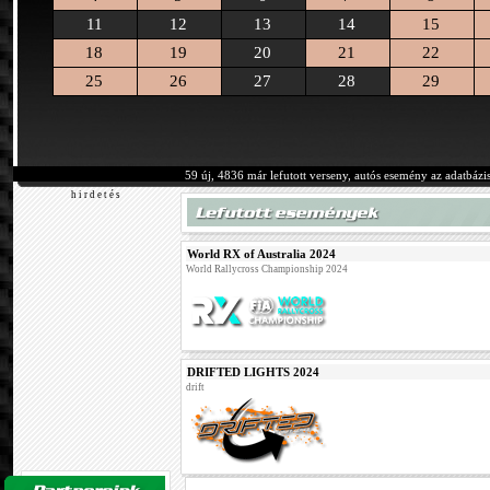
11
12
13
14
15
18
19
20
21
22
25
26
27
28
29
59 új, 4836 már lefutott verseny, autós esemény az adatbázi
h i r d e t é s
World RX of Australia 2024
World Rallycross Championship 2024
DRIFTED LIGHTS 2024
drift