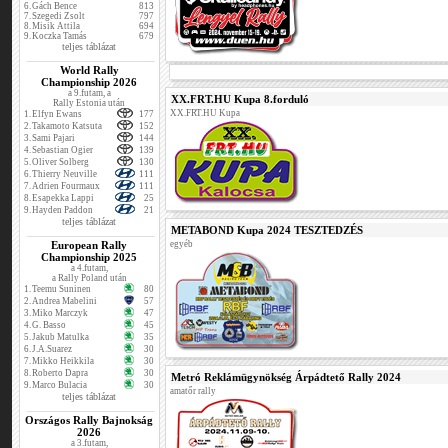
6.
Gách Bence
813
7.
Szegedi Zsolt
797
8.
Misik Attila
694
9.
Koczka Tamás
679
teljes táblázat
World Rally
Championship 2026
a 9.futam, a
XX.FRT.HU Kupa 8.forduló
Rally Estonia után
XX.FRT.HU Kupa
1.
Elfyn Ewans
177
2.
Takamoto Katsuta
152
3.
Sami Pajari
144
4.
Sebastian Ogier
139
5.
Oliver Solberg
130
6.
Thierry Neuville
111
7.
Adrien Fourmaux
111
8.
Esapekka Lappi
25
9.
Hayden Paddon
21
teljes táblázat
METABOND Kupa 2024 TESZTEDZÉS
European Rally
egyéb
Championship 2025
a 4.futam,
a Rally Poland után
1.
Teemu Suninen
80
2.
Andrea Mabelini
57
3.
Miko Marczyk
47
4.
G. Basso
45
5.
Jakub Matulka
35
6.
J.A.Suarez
30
7.
Mikko Heikkila
30
8.
Roberto Dapra
30
Metró Reklámügynökség Árpádtető Rally 2024
9.
Marco Bulacia
30
amatőr rally
teljes táblázat
Országos Rally Bajnokság
2026
a 3.futam,