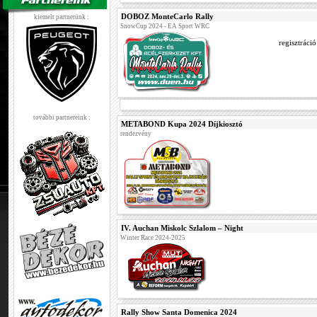
DOBOZ MonteCarlo Rally
kiemelt partnerünk :
SnowCup 2024 - EA Sport WRC
regisztráci
további partnereink :
METABOND Kupa 2024 Díjkiosztó
rendezvény
IV. Auchan Miskolc Szlalom – Night
Winter Race 2024-2025
Rally Show Santa Domenica 2024