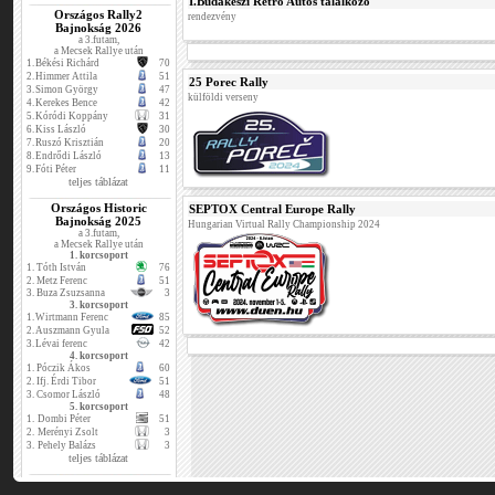
I.Budakeszi Retro Autós találkozó
Országos Rally2
rendezvény
Bajnokság 2026
a 3.futam,
a Mecsek Rallye után
1.
Békési Richárd
70
2.
Himmer Attila
51
25 Porec Rally
3.
Simon György
47
külföldi verseny
4.
Kerekes Bence
42
5.
Kóródi Koppány
31
6.
Kiss László
30
7.
Ruszó Krisztián
20
8.
Endrődi László
13
9.
Fóti Péter
11
teljes táblázat
Országos Historic
SEPTOX Central Europe Rally
Bajnokság 2025
Hungarian Virtual Rally Championship 2024
a 3.futam,
a Mecsek Rallye után
1. korcsoport
1.
Tóth István
76
2.
Metz Ferenc
51
3.
Buza Zsuzsanna
3
3. korcsoport
1.
Wirtmann Ferenc
85
2.
Auszmann Gyula
52
3.
Lévai ferenc
42
4. korcsoport
1.
Póczik Ákos
60
2.
Ifj. Érdi Tibor
51
3.
Csomor László
48
5. korcsoport
1.
Dombi Péter
51
2.
Merényi Zsolt
3
3.
Pehely Balázs
3
teljes táblázat