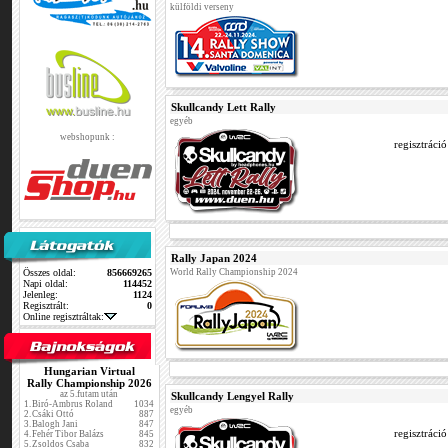
külföldi verseny
Skullcandy Lett Rally
egyéb
webshopunk :
regisztráci
Rally Japan 2024
Összes oldal:
856669265
World Rally Championship 2024
Napi oldal:
114452
Jelenleg:
1124
Regisztrált:
0
Online regisztráltak:
Hungarian Virtual
Rally Championship 2026
az 5.futam után
Skullcandy Lengyel Rally
1.
Biró-Ambrus Roland
1034
egyéb
2.
Csáki Ottó
887
3.
Balogh Jani
847
regisztráci
4.
Fehér Tibor Balázs
845
5.
Zsoldos Csaba
832