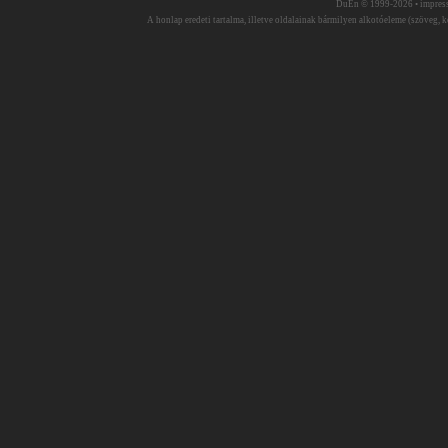
DuEn © 1999-2026 •
impres
A honlap eredeti tartalma, illetve oldalainak bármilyen alkotóeleme (szöveg, ké