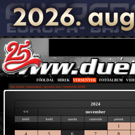
FŐOLDAL
|
HÍREK
|
VERSENYEK
|
FOTÓALBUM
|
VID
|
|
|
havi bontás
bajnokságok
egysoros lista
versenyinfo küldés
2024
<<
november
hétfő
kedd
szerda
csütörtök
péntek
1
4
5
6
7
8