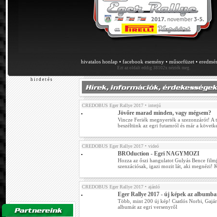
hivatalos honlap
•
facebook esemény
•
műsorfüzet
•
eredmé
Ezt az oldalt eddig 38102x nézték meg.
h i r d e t é s
CREDOBUS Eger Rallye 2017
• interjú
Jövőre marad minden, vagy mégsem?
Vincze Feriék megnyerték a szezonzárót! A te
beszéltünk az egri futamról és már a követk
CREDOBUS Eger Rallye 2017
• videó
BROduction - Egri NAGYMOZI
Hozza az őszi hangulatot Gulyás Bence film
szenzációsak, igazi mozit lát, aki megnézi!
CREDOBUS Eger Rallye 2017
• ajánló
Eger Rallye 2017 - új képek az albumb
Több, mint 200 új kép! Csatlós Norbi, Gajár 
albumát az egri versenyről