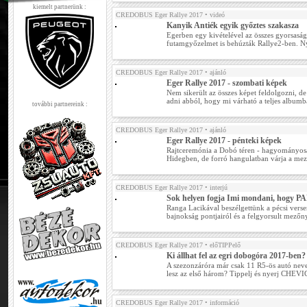
kiemelt partnerünk :
CREDOBUS Eger Rallye 2017
• videó
Kanyik Antiék egyik győztes szakasza
Egerben egy kivételével az összes gyorsaság
futamgyőzelmet is behúzták Rallye2-ben. Nyi
CREDOBUS Eger Rallye 2017
• ajánló
Eger Rallye 2017 - szombati képek
Nem sikerült az összes képet feldolgozni, de 
adni abból, hogy mi várható a teljes album
további partnereink :
CREDOBUS Eger Rallye 2017
• ajánló
Eger Rallye 2017 - pénteki képek
Rajtceremónia a Dobó téren - hagyományosa
Hidegben, de forró hangulatban várja a mez
CREDOBUS Eger Rallye 2017
• interjú
Sok helyen fogja Imi mondani, hogy 
Ranga Lacikával beszélgettünk a pécsi versen
bajnokság pontjairól és a felgyorsult mezőn
CREDOBUS Eger Rallye 2017
• előTIPPelő
Ki állhat fel az egri dobogóra 2017-ben?
A szezonzáróra már csak 11 R5-ös autó neve
lesz az első három? Tippelj és nyerj CHE
CREDOBUS Eger Rallye 2017
• információ