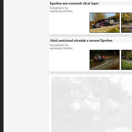
Egerben sem osztottak túl jó lapot
baloghjani.hu
sajtóanyag letöltése
Jóízű autózással zárnánk a szezont Egerben
baloghjani.hu
sajtóanyag letöltése