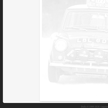
DuEn © 1999-2026 •
impres