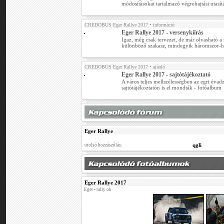
módosításokat tartalmazó végrehajtási utasít
CREDOBUS Eger Rallye 2017
• információ
Eger Rallye 2017 - versenykiírás
Igaz, még csak tervezet, de már olvasható a
különböző szakasz, mindegyik háromszor-
CREDOBUS Eger Rallye 2017
• ajánló
Eger Rallye 2017 - sajtótájékoztató
A város teljes mellszélességben az egri évadz
sajtótájékoztatón is el mondták - fotóalbum
Eger Rallye
qgli
utolsó hozzászólás:
Eger Rallye 2017
Eger • rally ob