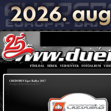
FŐOLDAL
|
HÍREK
|
VERSENYEK
|
FOTÓALBUM
|
VID
CREDOBUS Eger Rallye 2017
Országos Rallye Bajnokság 2017