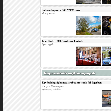
Subaru Impreza S08 WRC teszt
Sárisáp • teszt
Eger Rallye 2017 sajtótájékoztató
Eger • egyéb
Egy boldogságbombát robbantottunk föl Egerben
Kanyik Motorsport
sajtóanyag letöltése