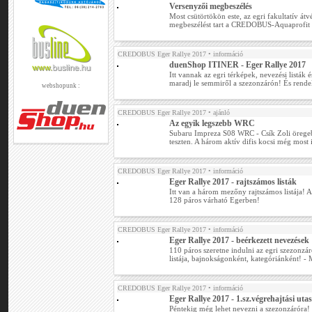
Versenyzői megbeszélés
Most csütörtökön este, az egri fakultatív átv
megbeszélést tart a CREDOBUS-Aquaprofit R
CREDOBUS Eger Rallye 2017
• információ
duenShop ITINER - Eger Rallye 2017
Itt vannak az egri térképek, nevezési listák
maradj le semmiről a szezonzárón! És rende
webshopunk :
CREDOBUS Eger Rallye 2017
• ajánló
Az egyik legszebb WRC
Subaru Impreza S08 WRC - Csík Zoli öregebb
teszten. A három aktív difis kocsi még most
CREDOBUS Eger Rallye 2017
• információ
Eger Rallye 2017 - rajtszámos listák
Itt van a három mezőny rajtszámos listája! A
128 páros várható Egerben!
CREDOBUS Eger Rallye 2017
• információ
Eger Rallye 2017 - beérkezett nevezések
110 páros szeretne indulni az egri szezonzár
listája, bajnokságonként, kategóriánként! -
CREDOBUS Eger Rallye 2017
• információ
Eger Rallye 2017 - 1.sz.végrehajtási utas
Péntekig még lehet nevezni a szezonzáróra! I