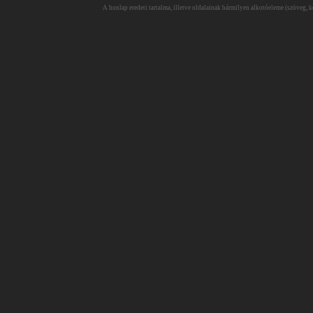
A honlap eredeti tartalma, illetve oldalainak bármilyen alkotóeleme (szöveg, ké