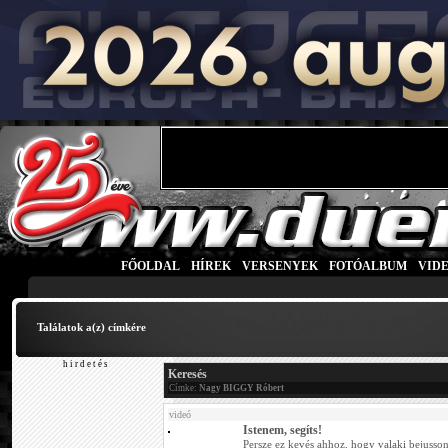
FŐOLDAL
|
HÍREK
|
VERSENYEK
|
FOTÓALBUM
|
VID
Találatok a(z)
címkére
h i r d e t é s
Keresés
Címke:
Nagy BIGGY Róbert
videó
Istenem, segíts!
Persze ez kevés ahhoz, hogy valaki bejusson