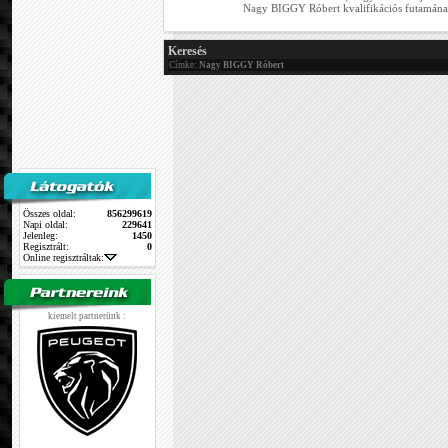
Nagy BIGGY Róbert kvalifikációs futamának
Keresés
Címke:
Nagy BIGGY Róbert
Összes oldal:
856299619
Napi oldal:
229641
Jelenleg:
1450
Regisztrált:
0
Online regisztráltak:
kiemelt partnerünk :