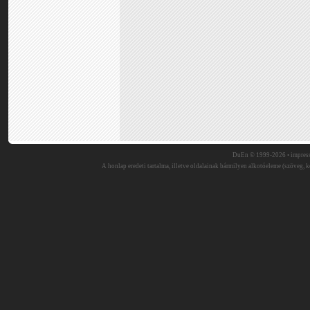
DuEn © 1999-2026 •
impres
A honlap eredeti tartalma, illetve oldalainak bármilyen alkotóeleme (szöveg, ké