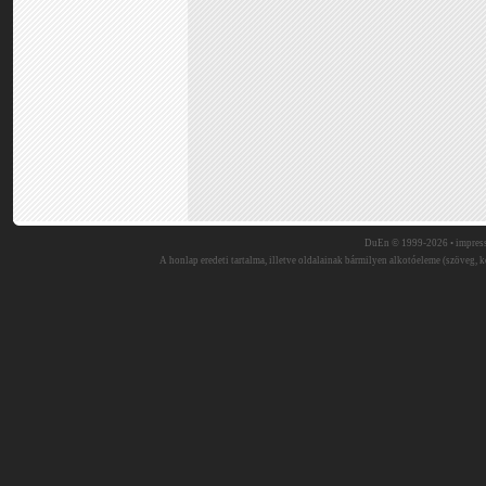
DuEn © 1999-2026 •
impres
A honlap eredeti tartalma, illetve oldalainak bármilyen alkotóeleme (szöveg, ké