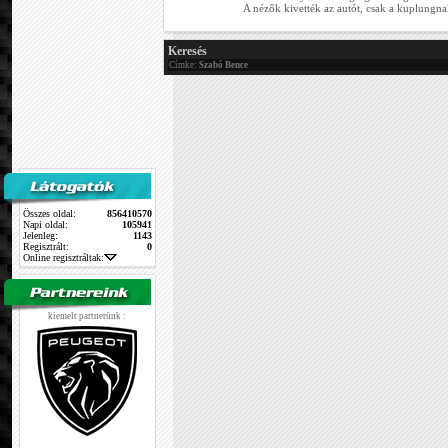
A nézők kivették az autót, csak a kuplungnak
Keresés
Címke:
Szabó Bence
Összes oldal:
856410570
Napi oldal:
105941
Jelenleg:
1143
Regisztrált:
0
Online regisztráltak:
kiemelt partnerünk :