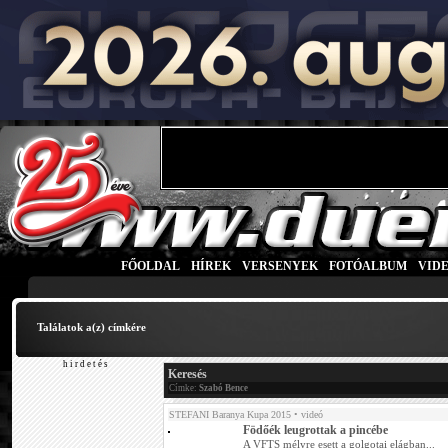
FŐOLDAL
|
HÍREK
|
VERSENYEK
|
FOTÓALBUM
|
VID
Találatok a(z)
címkére
h i r d e t é s
Keresés
Címke:
Szabó Bence
STEFANI Baranya Kupa 2015
• videó
Födőék leugrottak a pincébe
A VFTS mélyre esett a golgotai elágban...