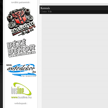
további partnereink :
Keresés
Címke:
Vác
webshopunk :