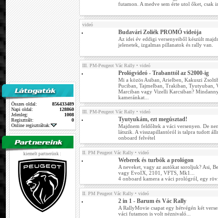
futamon. A medve sem érte utol őket, csak in
videó
Budavári Zoliék PROMÓ videója
Az idei év eddigi versenyeiből készült ma
jelenetek, izgalmas pillanatok és rally van.
III. PM-Peugeot Vác Rally
• videó
Prológvideó - Trabanttól az S2000-ig
Mi a közös Asiban, Arielben, Kakuszi Zsolt
Puciban, Tajmelban, Trakiban, Tyutyuban, 
Marciban vagy Vizelli Karcsiban? Mindannyi
kameránkat...
Összes oldal:
856433489
Napi oldal:
128860
III. PM-Peugeot Vác Rally
• videó
Jelenleg:
1008
Tyutyukám, ezt megúsztad!
Regisztrált:
0
Online regisztráltak:
Majdnem feldőltek a váci versenyen. De ne
látszik. A visszapillantóról is talpra tudott á
onboard felvétel
II. PM Peugeot Vác Rally
• videó
kiemelt partnerünk :
Weberek és turbók a prológon
A neveket, vagy az autókat soroljuk? Asi, 
vagy EvoIX, 2101, VFTS, Mk1...
4 onboard kamera a váci prológról, egy rövi
II. PM Peugeot Vác Rally
• videó
2 in 1 - Barum és Vác Rally
A RallyMovie csapat egy hétvégén két versenye
váci futamon is volt néznivaló...