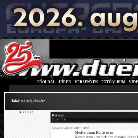
FŐOLDAL
|
HÍREK
|
VERSENYEK
|
FOTÓALBUM
|
VID
Találatok a(z)
címkére
h i r d e t é s
Keresés
Címke:
Vác
Covasna Winter Rally
• videó
Medvefutam Kovásznán
Kovács Antiék mentek egy abszolút időt az R