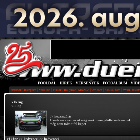
FŐOLDAL
|
HÍREK
|
VERSENYEK
|
FOTÓALBUM
|
VID
|
|
|
|
|
|
|
|
facebook
Instagram
YouTube
TikTok
Rallylive
MNASZ
wrc.com
fiaERC.com
eWRC-result
v1k1ng
v1k1ng
37 hozzászólás
1 kedvence van és őt még senki nem jelölte kedvencnek
még nem töltött fel képet
v1k1ng
>>
kedvencei
>>
kedvencei