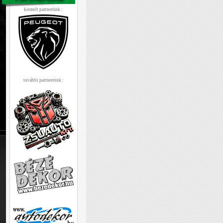
kiemelt partnerünk :
további partnereink :