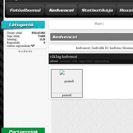
Share
|
Összes oldal:
856141466
Napi oldal:
71488
Jelenleg:
1120
Regisztrált:
0
Online regisztráltak:
kedvencei
|
kedvelik őt
|
kedvenc fóruma
h i r d e t é s
v1k1ng kedvencei
névsor
kedvencé válás
regisztráció
népszerűség
•
•
•
pnándi