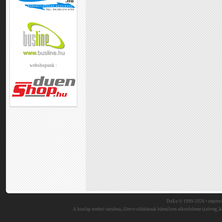
webshopunk :
DuEn © 1999-2026 •
impres
A honlap eredeti tartalma, illetve oldalainak bármilyen alkotóeleme (szöveg, ké