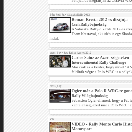
autóját, de megtartják az Octavia WRC
Bóta Robi Jr.
•
Valasska Rally 2012
Roman Kresta 2012-es dizájnja
Cseh Rallybajnokság
A Valasska Rally-n kezdi 2012-es sze
Team Krestaval, aki idén is egy Skoda
indul.
cross_boy
•
Sata Rallye Acores 2012
Carlos Sainz az Azori-szigeteken
Intercontinental Rally Challenge
Már csak az a kérdés, hogy mivel? A 
feltűnik végre a Polo WRC is a pályá
cross_boy
Ogier már a Polo R WRC-re gon
Rally Világbajnokság
Sebastien Ogier elismeri, hogy a Fab
képtelenség, ezért már a Polo WRC jár 
V.G.
VIDEÓ - Rally Monte Carlo Hist
Motorsport