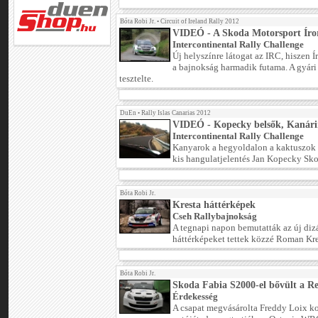
Bóta Robi Jr.
•
Circuit of Ireland Rally 2012
VIDEÓ - A Skoda Motorsport Írors
Intercontinental Rally Challenge
Új helyszínre látogat az IRC, hiszen 
a bajnokság harmadik futama. A gyár
tesztelte.
DuEn
•
Rally Islas Canarias 2012
VIDEÓ - Kopecky belsők, Kanári
Intercontinental Rally Challenge
Kanyarok a hegyoldalon a kaktuszok k
kis hangulatjelentés Jan Kopecky Sko
Bóta Robi Jr.
Kresta háttérképek
Cseh Rallybajnokság
A tegnapi napon bemutatták az új diz
háttérképeket tettek közzé Roman Kre
Bóta Robi Jr.
Skoda Fabia S2000-el bővült a R
Érdekesség
A csapat megvásárolta Freddy Loix k