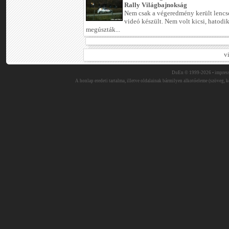
Rally Világbajnokság
Nem csak a végeredmény került lencse
videó készült. Nem volt kicsi, hatodi
megúszták...
v
DuEn © 1999-2026 •
impres
A honlap eredeti tartalma, illetve oldalainak bármilyen alkotóeleme (szöveg, ké