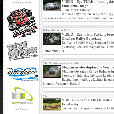
VIDEÓ - Egy TURIsta barangolá
további partnereink :
Emlékszünk még?
2006, Mecsek Rallye.
Janika a pálya szélére kényszerül, íg
fejeznie a versenyt élete második abszolút bajnoki c
DuEn
•
Rally Kosice 2012
VIDEÓ - Egy másik Fabia is bees
Országos Rallye Bajnokság
Két Fabia S2000 és egy Peugeot S2000 
gyorsasági szakasz csapdájának, Herc
kettőt mutatjuk
V.G.
•
19. Valvoline Veszprém Rallye
Megvan az első duplázó! - Veszpr
Magyar Országos Rallye Bajnokság
Szoros, a végletekig kiélezett küzdel
Bacigal Igor kettős győzelmét hozta 
futama, a Veszprém Rallye!
V.G.
VIDEÓ - A Skoda 130 LR esete a sz
Érdekesség
Szépen veszi a lapot a hatos szeki vá
webshopunk :