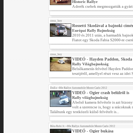
Historic Rallye
A derék csehek megmozgatták a gyár
cross_boy
Rossetti Skodával a bajnoki címé
Európai Rally Bajnokság
2010 és 2011 után, a harmadik bajnoki
Fiatot egy Skoda Fabia S2000-re cserél
cross_boy
VIDEÓ - Hayden Paddon, Skoda F
Rally Világbajnokság
Belsőkamerás felvétel Hayden Paddo
tesztjéről, amellyel részt vesz az id
DuEn
•
80e Rallye Automobile Monte Carlo 2012
VIDEÓ - Ogier crash belülről is
Rally világbajnokság
A belső kamera felvétele is azt bizony
volt a szerencse is, hogy a srácoknak
Találtunk egy testközeli külső felvételt is...
Bóta Robi Jr.
•
80e Rallye Automobile Monte Carlo 2012
VIDEÓ - Ogier bukása