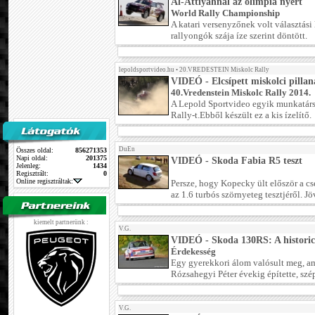
Al-Attiyahnál az olimpia nyert
World Rally Championship
A katari versenyzőnek volt választási
rallyongók szája íze szerint döntött.
lepoldsportvideo.hu
•
20.VREDESTEIN Miskolc Rally
VIDEÓ - Elcsípett miskolci pillan
40.Vredenstein Miskolc Rally 2014.
A Lepold Sportvideo egyik munkatárs
Rally-t.Ebből készült ez a kis ízelítő.
DuEn
Összes oldal:
856271353
Napi oldal:
201375
VIDEÓ - Skoda Fabia R5 teszt
Jelenleg:
1434
Regisztrált:
0
Online regisztráltak:
Persze, hogy Kopecky ült először a c
az 1.6 turbós szörnyeteg tesztjéről. Jöv
kiemelt partnerünk :
V.G.
VIDEÓ - Skoda 130RS: A historic
Érdekesség
Egy gyerekkori álom valósult meg, a
Rózsahegyi Péter évekig építette, szé
V.G.