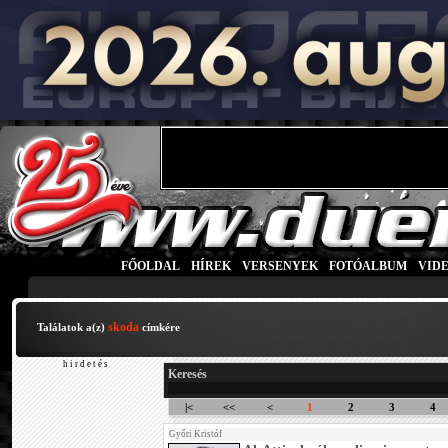
FŐOLDAL
|
HÍREK
|
VERSENYEK
|
FOTÓALBUM
|
VID
skoda
Találatok a(z)
címkére
h i r d e t é s
Keresés
|<
<<
<
1
2
3
4
Győri Kristóf