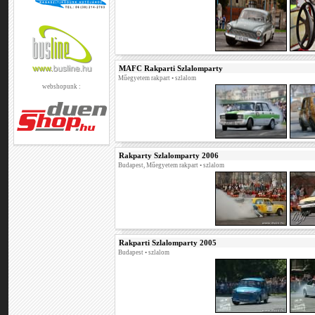
MAFC Rakparti Szlalomparty
Műegyetem rakpart • szlalom
webshopunk :
Rakparty Szlalomparty 2006
Budapest, Műegyetem rakpart • szlalom
Rakparti Szlalomparty 2005
Budapest • szlalom