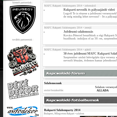
kiemelt partnerünk :
MAFC Rakparti Szlalomparty 2014
• információ
Rakparti nevezők és pályaajánló videó
Legyél Te is részese a jubileumi versenynek
de még mindig lehet nevezni! - Itt a pályaaj
MAFC Rakparti Szlalomparty 2014
• interjú
Jubileumi szlalomozás
Kovács Péterrel beszéltünk a régi Rakparti 
buzdítunk: induljon el az 50.-en, szeptembe
további partnereink :
MAFC Rakparti Szlalomparty 2014
• ajánló
50 éves jubileumi MAFC Rakparti Szla
Szeptember utolsó hétvégéjén újra verseny a
nevezői létszám, érdemes hamar jelentkezni
Szlalomozunk
Szlalom versenyek
ALLADA
utolsó hozzászólás:
Rakparti Szlalomparty 2014
Budapest, Műegyetem Rakpart • szlalom