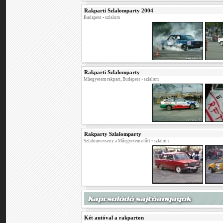
Rakparti Szlalomparty 2004
Budapest • szlalom
Rakparti Szlalomparty
Műegyetem rakpart, Budapest • szlalom
Rakparty Szlalomparty
Szlalomverseny a Műegyetem előtt • szlalom
Két autóval a rakparton