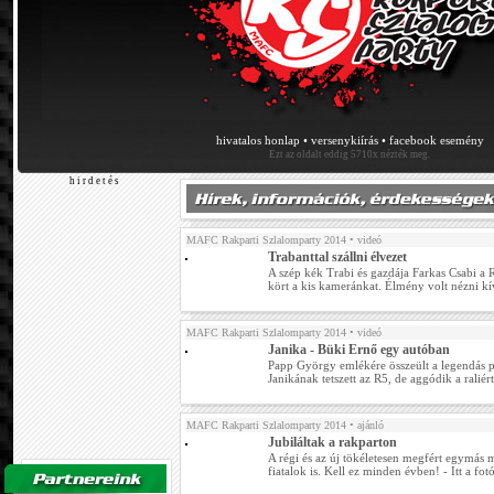
hivatalos honlap
•
versenykiírás
•
facebook esemény
Ezt az oldalt eddig 5710x nézték meg.
h i r d e t é s
MAFC Rakparti Szlalomparty 2014
• videó
Trabanttal szállni élvezet
A szép kék Trabi és gazdája Farkas Csabi a 
kört a kis kameránkat. Élmény volt nézni kív
MAFC Rakparti Szlalomparty 2014
• videó
Janika - Büki Ernő egy autóban
Papp György emlékére összeült a legendás pá
Janikának tetszett az R5, de aggódik a raliért
MAFC Rakparti Szlalomparty 2014
• ajánló
Jubiláltak a rakparton
A régi és az új tökéletesen megfért egymás m
fiatalok is. Kell ez minden évben! - Itt a f