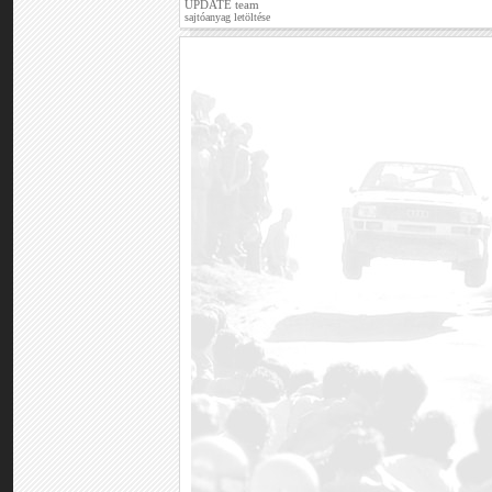
UPDATE team
sajtóanyag letöltése