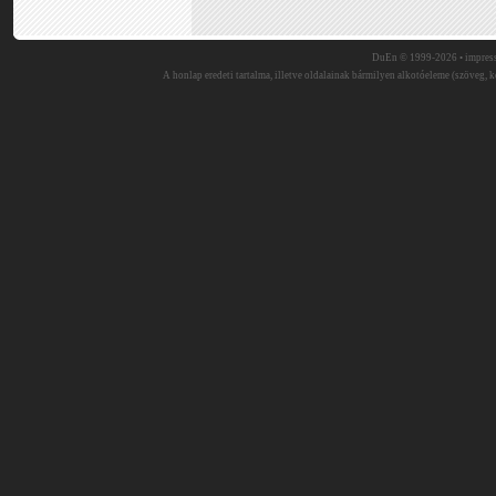
DuEn © 1999-2026 •
impres
A honlap eredeti tartalma, illetve oldalainak bármilyen alkotóeleme (szöveg, ké