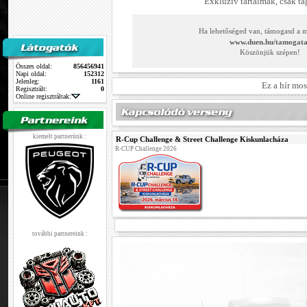
Exkluzív tartalmak, csak t
Ha lehetőséged van, támogasd a 
www.duen.hu/tamogata
Köszönjük szépen!
Összes oldal:
856456941
Napi oldal:
152312
Jelenleg:
1161
Ez a hír mo
Regisztrált:
0
Online regisztráltak:
kiemelt partnerünk :
R-Cup Challenge & Street Challenge Kiskunlacháza
R-CUP Challenge 2026
további partnereink :