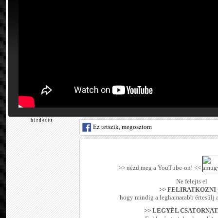
h i r d e t é s
Ez tetszik, megosztom
>> nézd meg a YouTube-on! <<
Ne felejts el
>> FELIRATKOZNI 
hogy mindig a leghamarabb értesülj a
>> LEGYÉL CSATORNATA