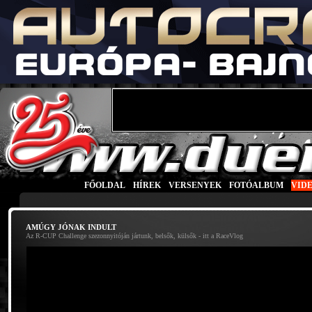
FŐOLDAL
|
HÍREK
|
VERSENYEK
|
FOTÓALBUM
|
VID
AMÚGY JÓNAK INDULT
Az R-CUP Challenge szezonnyitóján jártunk, belsők, külsők - itt a RaceVlog