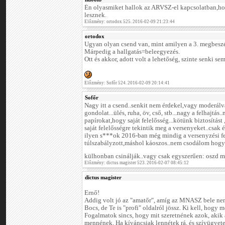
Én olyasmiket hallok az ARVSZ-el kapcsolatban,
lesznek.
Előzmény: ortodox 525. 2016-02-09 21:23:44
ortodox
Ugyan olyan csend van, mint amilyen a 3. megbeszél
Márpedig a hallgatás=beleegyezés.
Ott és akkor, adott volt a lehetőség, szinte senki sem
Előzmény: Sofőr 524. 2016-02-09 20:14:41
Sofőr
Nagy itt a csend..senkit nem érdekel,vagy moderál
gondolat...ülés, ruha, öv, cső, stb...nagy a felhajtás
papírokat,hogy saját felelősség...kötünk biztosítást
saját felelősségre tekintik meg a versenyeket..csak
ilyen s***ok 2016-ban még mindig a versenyzési f
túlszabályzott,máshol káoszos..nem csodálom hogy
külhonban csinálják..vagy csak egyszerűen: oszd
Előzmény: dictus magister 523. 2016-02-07 08:45:12
dictus magister
Ernő!
Addig volt jó az "amatőr", amíg az MNASZ bele nem
Bocs, de Te is "profi" oldalról jössz. Ki kell, hogy
Fogalmatok sincs, hogy mit szeretnének azok, akik
mennének. Ha kíváncsiak lennétek rá, és szívügyete