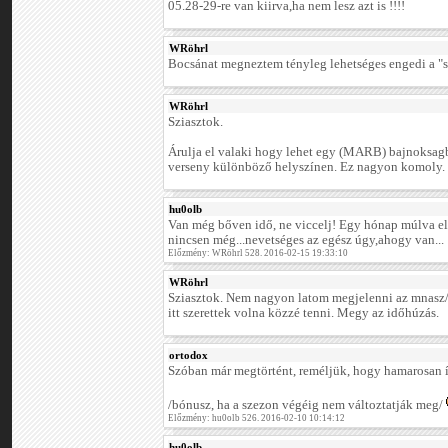
05.28-29-re van kiirva,ha nem lesz azt is !!!!
WRöhrl
Bocsánat megneztem tényleg lehetséges engedi a "s
WRöhrl
Sziasztok.
Árulja el valaki hogy lehet egy (MARB) bajnoksag
verseny különböző helyszínen. Ez nagyon komoly.
hu0olb
Van még bőven idő, ne viccelj! Egy hónap múlva el
nincsen még...nevetséges az egész úgy,ahogy van...
Előzmény: WRöhrl 528. 2016-02-15 19:33:10
WRöhrl
Sziasztok. Nem nagyon latom megjelenni az mnasz/at
itt szerettek volna közzé tenni. Megy az időhúzás.
ortodox
Szóban már megtörtént, reméljük, hogy hamarosan í
/bónusz, ha a szezon végéig nem változtatják meg/
Előzmény: hu0olb 526. 2016-02-10 10:14:12
hu0olb