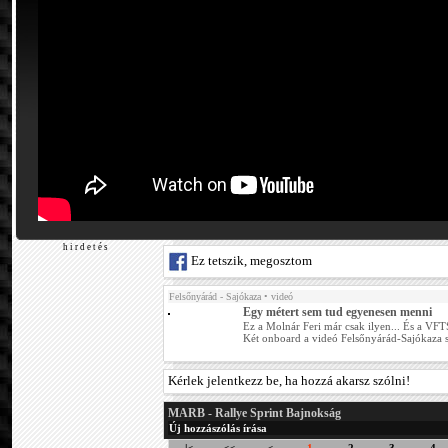
h i r d e t é s
Ez tetszik, megosztom
Felsőnyárád - Sajókaza
• videó
Egy métert sem tud egyenesen menni
Ez a Molnár Feri már csak ilyen... És a VFTS 
Két onboard a videó Felsőnyárád-Sajókaza s
Kérlek jelentkezz be, ha hozzá akarsz szólni!
MARB - Rallye Sprint Bajnokság
Új hozzászólás írása