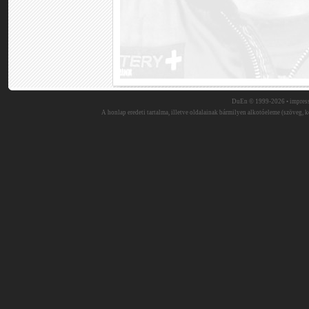
DuEn © 1999-2026 •
impres
A honlap eredeti tartalma, illetve oldalainak bármilyen alkotóeleme (szöveg, ké