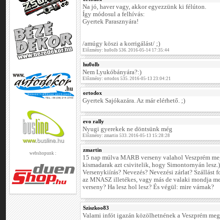
Na jó, haver vagy, akkor egyezzünk ki félúton.
Így módosul a felhívás:
Gyertek Parasznyára!
/amúgy köszi a korrigálást/ ;)
Előzmény: hu0olb 536. 2016-05-14 17:35:44
hu0olb
Nem Lyukóbányára?:)
Előzmény: ortodox 535. 2016-05-13 23:04:21
ortodox
Gyertek Sajókazára. Az már elérhető. ;)
evo rally
Nyugi gyerekek ne döntsünk még
Előzmény: zmartin 533. 2016-05-13 15:28:28
zmartin
webshopunk :
15 nap múlva MARB verseny valahol Veszprém megy
kismadarak azt csivitelik, hogy Simontornyán lesz.) 
Versenykiírás? Nevezés? Nevezési zárlat? Szállást
az MNASZ illetékes, vagy más de valaki mondja me
verseny? Ha lesz hol lesz? És végül: mire várnak?
Sziszkoo83
Valami infót igazán közölhetnének a Veszprém me