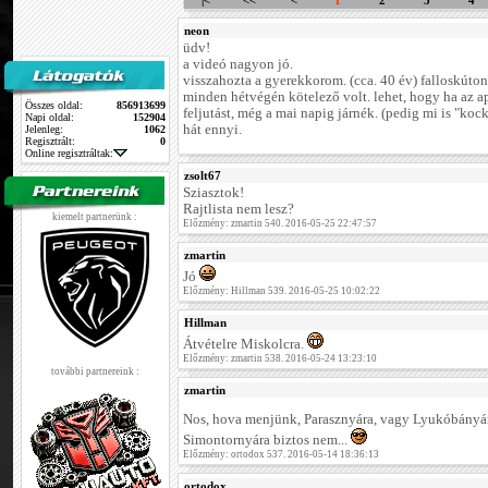
|<
<<
<
1
2
3
4
neon
üdv!
a videó nagyon jó.
visszahozta a gyerekkorom. (cca. 40 év) falloskúto
minden hétvégén kötelező volt. lehet, hogy ha az a
Összes oldal:
856913699
feljutást, még a mai napig járnék. (pedig mi is "kock
Napi oldal:
152904
hát ennyi.
Jelenleg:
1062
Regisztrált:
0
Online regisztráltak:
zsolt67
Sziasztok!
Rajtlista nem lesz?
kiemelt partnerünk :
Előzmény: zmartin 540. 2016-05-25 22:47:57
zmartin
Jó
Előzmény: Hillman 539. 2016-05-25 10:02:22
Hillman
Átvételre Miskolcra.
Előzmény: zmartin 538. 2016-05-24 13:23:10
további partnereink :
zmartin
Nos, hova menjünk, Parasznyára, vagy Lyukóbány
Simontornyára biztos nem...
Előzmény: ortodox 537. 2016-05-14 18:36:13
ortodox