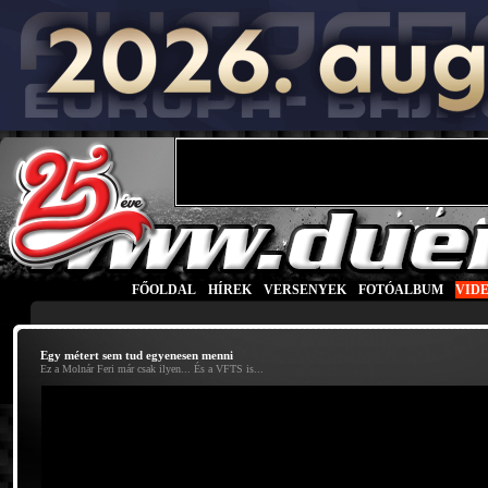
FŐOLDAL
|
HÍREK
|
VERSENYEK
|
FOTÓALBUM
|
VID
Egy métert sem tud egyenesen menni
Ez a Molnár Feri már csak ilyen... És a VFTS is...