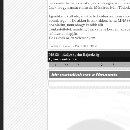
megkérdezhetnétek azokat, akiknek egyébként vissz
Csak, hogy hármat említsek, Mészáros Iván, Tódori,
Egyébként volt idő, amikor lett volna realitása a s
vonni, régen... De akkor is csak akkor, ha az MNA
hozzáállni, mint ahogy később állt.
Tönkretettetek mindent, újra kellene kezdeni az egé
módszerei alapján.
De ez csak az én véleményem.
Előzmény: Büki 521. 2016-02-06 01:19:54
MARB - Rallye Sprint Bajnokság
Új hozzászólás írása
|<
<<
<
1
2
3
4