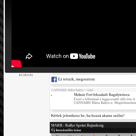
h i r d e t é s
Ez tetszik, megosztom
CANNABIS Mátra Rallye
• videó
Molnár Feri felszaladt Bagolyirtásra
Ezzel a felfutással a leggyorsabb időt érte el
CANNABIS Mátra Rallye-n. Megérdemelten
Kérlek jelentkezz be, ha hozzá akarsz szólni!
MARB - Rallye Sprint Bajnokság
Új hozzászólás írása