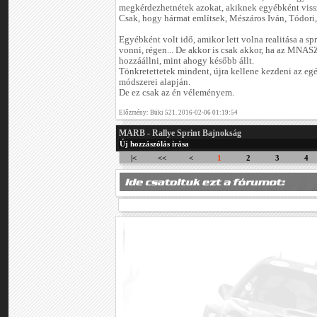
megkérdezhetnétek azokat, akiknek egyébként vissz
Csak, hogy hármat említsek, Mészáros Iván, Tódori,
Egyébként volt idő, amikor lett volna realitása a s
vonni, régen... De akkor is csak akkor, ha az MNA
hozzáállni, mint ahogy később állt.
Tönkretettetek mindent, újra kellene kezdeni az egé
módszerei alapján.
De ez csak az én véleményem.
Előzmény: Büki 521. 2016-02-06 01:19:54
MARB - Rallye Sprint Bajnokság
Új hozzászólás írása
|<
<<
<
1
2
3
4