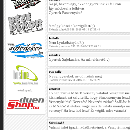
Na jó, haver vagy, akkor egyezzünk ki félúton.
Így módosul a felhívás:
Gyertek Parasznyára!
/amúgy köszi a korrigálást/ ;)
Előzmény: hu0olb 536. 2016-05-14 17:35:44
hu0olb
Nem Lyukóbányára?:)
Előzmény: ortodox 535. 2016-05-13 23:04:21
ortodox
Gyertek Sajókazára. Az már elérhető. ;)
evo rally
Nyugi gyerekek ne döntsünk még
Előzmény: zmartin 533. 2016-05-13 15:28:28
zmartin
webshopunk :
15 nap múlva MARB verseny valahol Veszprém megy
kismadarak azt csivitelik, hogy Simontornyán lesz.) 
Versenykiírás? Nevezés? Nevezési zárlat? Szállást
az MNASZ illetékes, vagy más de valaki mondja me
verseny? Ha lesz hol lesz? És végül: mire várnak?
Sziszkoo83
Valami infót igazán közölhetnének a Veszprém me