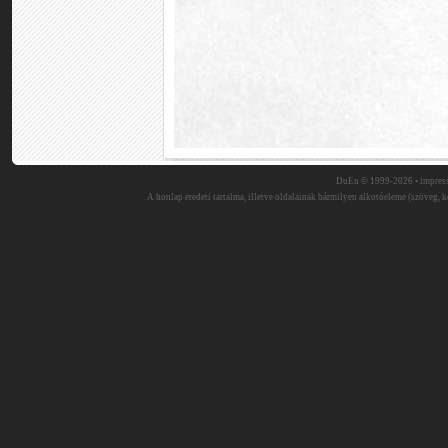
DuEn © 1999-2026 •
impres
A honlap eredeti tartalma, illetve oldalainak bármilyen alkotóeleme (szöveg, ké