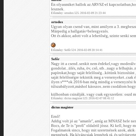
Én olyasmiket hallok az ARVSZ-el kapcsolatban,
lesznek.
Előzmény: ortodox 525. 2016-02-09 21:23:44
ortodox
Ugyan olyan csend van, mint amilyen a 3. megbeszél
Márpedig a hallgatás=beleegyezés.
Ott és akkor, adott volt a lehetőség, szinte senki sem
Előzmény: Sofőr 524. 2016-02-09 20:14:41
Sofőr
Nagy itt a csend..senkit nem érdekel,vagy moderál
gondolat...ülés, ruha, öv, cső, stb...nagy a felhajtás
papírokat,hogy saját felelősség...kötünk biztosítást
saját felelősségre tekintik meg a versenyeket..csak
ilyen s***ok 2016-ban még mindig a versenyzési f
túlszabályzott,máshol káoszos..nem csodálom hogy
külhonban csinálják..vagy csak egyszerűen: oszd
Előzmény: dictus magister 523. 2016-02-07 08:45:12
dictus magister
Ernő!
Addig volt jó az "amatőr", amíg az MNASZ bele nem
Bocs, de Te is "profi" oldalról jössz. Ki kell, hogy
Fogalmatok sincs, hogy mit szeretnének azok, akik
mennének. Ha kíváncsiak lennétek rá, és szívügyete