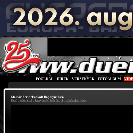
FŐOLDAL
|
HÍREK
|
VERSENYEK
|
FOTÓALBUM
|
VID
Molnár Feri felszaladt Bagolyirtásra
Ezzel a felfutással a leggyorsabb időt érte el a salgótarjáni páros