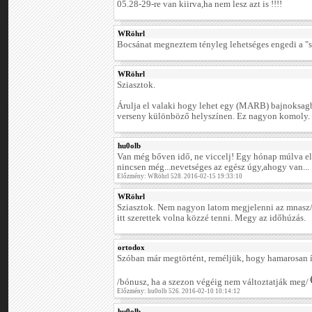
05.28-29-re van kiirva,ha nem lesz azt is !!!!
WRöhrl
Bocsánat megneztem tényleg lehetséges engedi a "s
WRöhrl
Sziasztok.
Árulja el valaki hogy lehet egy (MARB) bajnoksag
verseny különböző helyszínen. Ez nagyon komoly.
hu0olb
Van még bőven idő, ne viccelj! Egy hónap múlva el
nincsen még...nevetséges az egész úgy,ahogy van...
Előzmény: WRöhrl 528. 2016-02-15 19:33:10
WRöhrl
Sziasztok. Nem nagyon latom megjelenni az mnasz/at
itt szerettek volna közzé tenni. Megy az időhúzás.
ortodox
Szóban már megtörtént, reméljük, hogy hamarosan í
/bónusz, ha a szezon végéig nem változtatják meg/
Előzmény: hu0olb 526. 2016-02-10 10:14:12
hu0olb