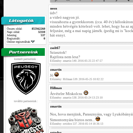
|<
<<
<
1
2
3
4
neon
üdv!
a videó nagyon jó.
visszahozta a gyerekkorom. (cca. 40 év) falloskúto
minden hétvégén kötelező volt. lehet, hogy ha az a
Összes oldal:
855942260
feljutást, még a mai napig járnék. (pedig mi is "kock
Napi oldal:
32110
hát ennyi.
Jelenleg:
537
Regisztrált:
0
Online regisztráltak:
zsolt67
Sziasztok!
Rajtlista nem lesz?
kiemelt partnerünk :
Előzmény: zmartin 540. 2016-05-25 22:47:57
zmartin
Jó
Előzmény: Hillman 539. 2016-05-25 10:02:22
Hillman
Átvételre Miskolcra.
Előzmény: zmartin 538. 2016-05-24 13:23:10
további partnereink :
zmartin
Nos, hova menjünk, Parasznyára, vagy Lyukóbány
Simontornyára biztos nem...
Előzmény: ortodox 537. 2016-05-14 18:36:13
ortodox