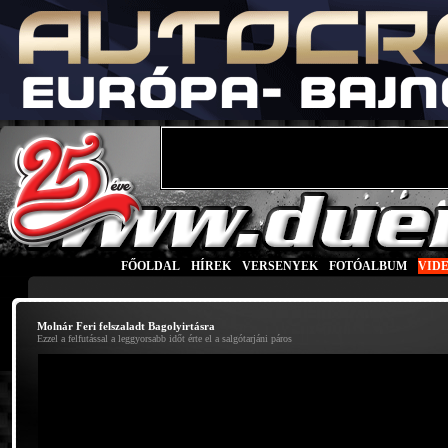
FŐOLDAL
|
HÍREK
|
VERSENYEK
|
FOTÓALBUM
|
VID
Molnár Feri felszaladt Bagolyirtásra
Ezzel a felfutással a leggyorsabb időt érte el a salgótarjáni páros