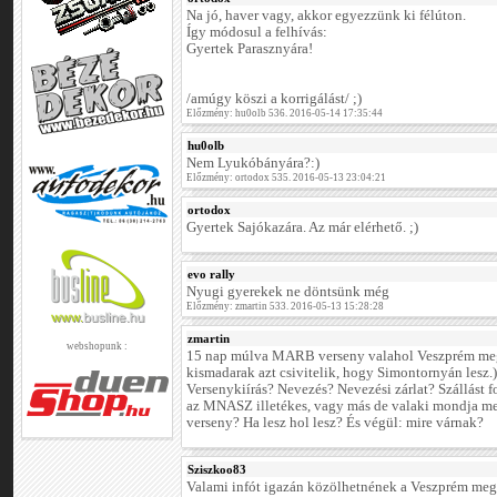
Na jó, haver vagy, akkor egyezzünk ki félúton.
Így módosul a felhívás:
Gyertek Parasznyára!
/amúgy köszi a korrigálást/ ;)
Előzmény: hu0olb 536. 2016-05-14 17:35:44
hu0olb
Nem Lyukóbányára?:)
Előzmény: ortodox 535. 2016-05-13 23:04:21
ortodox
Gyertek Sajókazára. Az már elérhető. ;)
evo rally
Nyugi gyerekek ne döntsünk még
Előzmény: zmartin 533. 2016-05-13 15:28:28
zmartin
webshopunk :
15 nap múlva MARB verseny valahol Veszprém megy
kismadarak azt csivitelik, hogy Simontornyán lesz.) 
Versenykiírás? Nevezés? Nevezési zárlat? Szállást
az MNASZ illetékes, vagy más de valaki mondja me
verseny? Ha lesz hol lesz? És végül: mire várnak?
Sziszkoo83
Valami infót igazán közölhetnének a Veszprém me