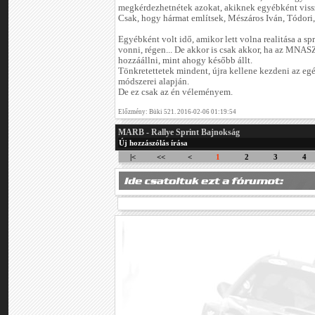
megkérdezhetnétek azokat, akiknek egyébként vissz
Csak, hogy hármat említsek, Mészáros Iván, Tódori,
Egyébként volt idő, amikor lett volna realitása a s
vonni, régen... De akkor is csak akkor, ha az MNA
hozzáállni, mint ahogy később állt.
Tönkretettetek mindent, újra kellene kezdeni az egé
módszerei alapján.
De ez csak az én véleményem.
Előzmény: Büki 521. 2016-02-06 01:19:54
MARB - Rallye Sprint Bajnokság
Új hozzászólás írása
|<
<<
<
1
2
3
4