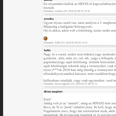
Én olyasmiket hallok az ARVSZ-el kapcsolatban,
lesznek.
Előzmény: ortodox 525. 2016-02-09 21:23:44
ortodox
Ugyan olyan csend van, mint amilyen a 3. megbeszél
Márpedig a hallgatás=beleegyezés.
Ott és akkor, adott volt a lehetőség, szinte senki sem
Előzmény: Sofőr 524. 2016-02-09 20:14:41
Sofőr
Nagy itt a csend..senkit nem érdekel,vagy moderál
gondolat...ülés, ruha, öv, cső, stb...nagy a felhajtás
papírokat,hogy saját felelősség...kötünk biztosítást
saját felelősségre tekintik meg a versenyeket..csak
ilyen s***ok 2016-ban még mindig a versenyzési f
túlszabályzott,máshol káoszos..nem csodálom hogy
külhonban csinálják..vagy csak egyszerűen: oszd
Előzmény: dictus magister 523. 2016-02-07 08:45:12
dictus magister
Ernő!
Addig volt jó az "amatőr", amíg az MNASZ bele nem
Bocs, de Te is "profi" oldalról jössz. Ki kell, hogy
Fogalmatok sincs, hogy mit szeretnének azok, akik
mennének. Ha kíváncsiak lennétek rá, és szívügyete