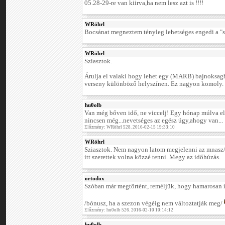
05.28-29-re van kiirva,ha nem lesz azt is !!!!
WRöhrl
Bocsánat megneztem tényleg lehetséges engedi a "s
WRöhrl
Sziasztok.
Árulja el valaki hogy lehet egy (MARB) bajnoksag
verseny különböző helyszínen. Ez nagyon komoly.
hu0olb
Van még bőven idő, ne viccelj! Egy hónap múlva el
nincsen még...nevetséges az egész úgy,ahogy van...
Előzmény: WRöhrl 528. 2016-02-15 19:33:10
WRöhrl
Sziasztok. Nem nagyon latom megjelenni az mnasz/at
itt szerettek volna közzé tenni. Megy az időhúzás.
ortodox
Szóban már megtörtént, reméljük, hogy hamarosan í
/bónusz, ha a szezon végéig nem változtatják meg/
Előzmény: hu0olb 526. 2016-02-10 10:14:12
hu0olb