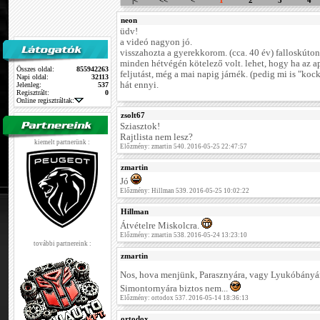
|<
<<
<
1
2
3
4
neon
üdv!
a videó nagyon jó.
visszahozta a gyerekkorom. (cca. 40 év) falloskúto
minden hétvégén kötelező volt. lehet, hogy ha az a
Összes oldal:
855942263
feljutást, még a mai napig járnék. (pedig mi is "kock
Napi oldal:
32113
hát ennyi.
Jelenleg:
537
Regisztrált:
0
Online regisztráltak:
zsolt67
Sziasztok!
Rajtlista nem lesz?
kiemelt partnerünk :
Előzmény: zmartin 540. 2016-05-25 22:47:57
zmartin
Jó
Előzmény: Hillman 539. 2016-05-25 10:02:22
Hillman
Átvételre Miskolcra.
Előzmény: zmartin 538. 2016-05-24 13:23:10
további partnereink :
zmartin
Nos, hova menjünk, Parasznyára, vagy Lyukóbány
Simontornyára biztos nem...
Előzmény: ortodox 537. 2016-05-14 18:36:13
ortodox