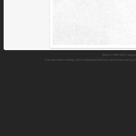
DuEn © 1999-2026 •
impres
A honlap eredeti tartalma, illetve oldalainak bármilyen alkotóeleme (szöveg, ké