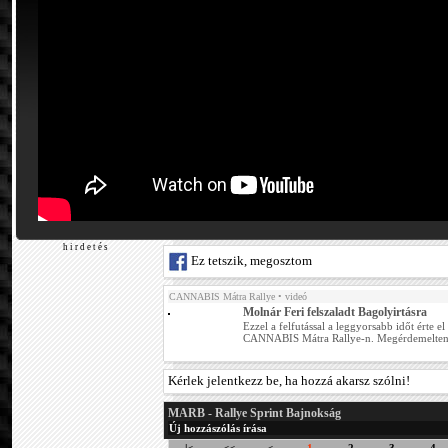
h i r d e t é s
Ez tetszik, megosztom
CANNABIS Mátra Rallye
• videó
Molnár Feri felszaladt Bagolyirtásra
Ezzel a felfutással a leggyorsabb időt érte el
CANNABIS Mátra Rallye-n. Megérdemelten
Kérlek jelentkezz be, ha hozzá akarsz szólni!
MARB - Rallye Sprint Bajnokság
Új hozzászólás írása