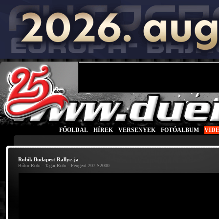
FŐOLDAL
|
HÍREK
|
VERSENYEK
|
FOTÓALBUM
|
VID
Robik Budapest Rallye-ja
Bútor Robi - Tagai Robi - Peugeot 207 S2000