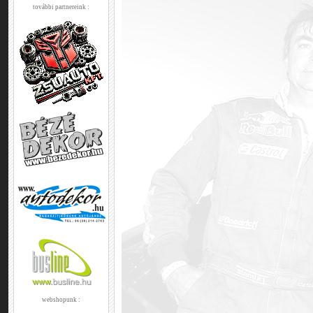
további partnereink :
webshopunk :