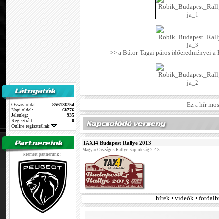
>> a Bútor-Tagai páros időeredményei a
Ez a hír mo
Összes oldal:
856138754
Napi oldal:
68776
Jelenleg:
935
Regisztrált:
0
Online regisztráltak:
TAXI4 Budapest Rallye 2013
Magyar Országos Rallye Bajnokság 2013
kiemelt partnerünk :
hírek • videók • fotóa