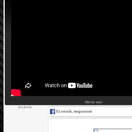
film by wico
h i r d e t é s
Ez tetszik, megosztom