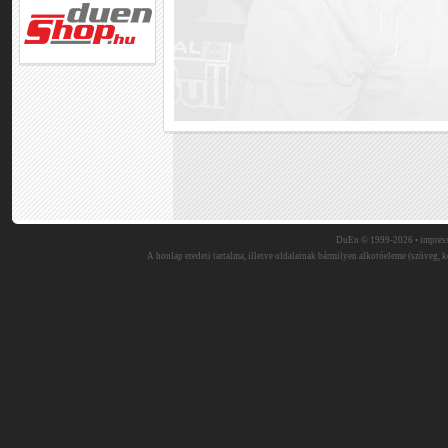
DuEn © 1999-2026 •
impres
A honlap eredeti tartalma, illetve oldalainak bármilyen alkotóeleme (szöveg, ké