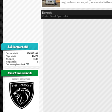
megrendezett versenyről, valamint a Szilvesz
Keresés
Címke:
Füredi Sportvideó
Összes oldal:
856347104
Napi oldal:
42475
Jelenleg:
1137
Regisztrált:
0
Online regisztráltak:
kiemelt partnerünk :