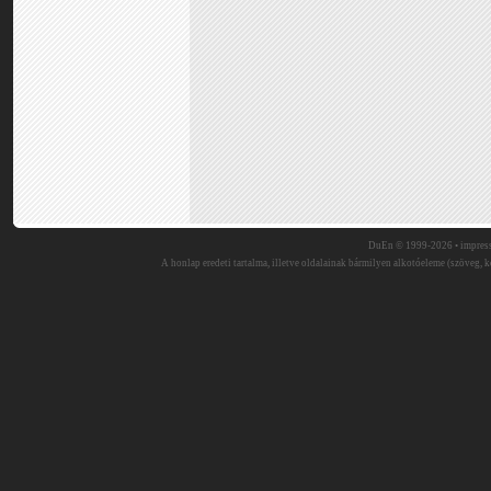
DuEn © 1999-2026 •
impres
A honlap eredeti tartalma, illetve oldalainak bármilyen alkotóeleme (szöveg, ké