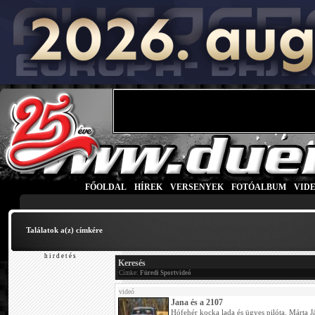
FŐOLDAL
|
HÍREK
|
VERSENYEK
|
FOTÓALBUM
|
VID
Találatok a(z)
címkére
h i r d e t é s
Keresés
Címke:
Füredi Sportvideó
videó
Jana és a 2107
Hófehér kocka lada és ügyes pilóta. Márta J