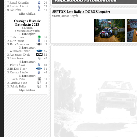
7.
Ruszó Krisztián
20
8.
Endrődi László
13
9.
Fóti Péter
11
SEPTOX Lett Rally a DOBOZ kupáért
teljes táblázat
#maradjotthon • egyéb
Országos Historic
Bajnokság 2025
a 3.futam,
a Mecsek Rallye után
1. korcsoport
1.
Tóth István
76
2.
Metz Ferenc
51
3.
Buza Zsuzsanna
3
3. korcsoport
1.
Wirtmann Ferenc
85
2.
Auszmann Gyula
52
3.
Lévai ferenc
42
4. korcsoport
1.
Póczik Ákos
60
2.
Ifj. Érdi Tibor
51
3.
Csomor László
48
5. korcsoport
1.
Dombi Péter
51
2.
Merényi Zsolt
3
3.
Pehely Balázs
3
teljes táblázat