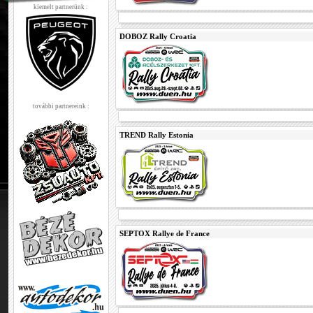
kiemelt partnerünk :
DOBOZ Rally Croatia
további partnereink :
TREND Rally Estonia
SEPTOX Rallye de France