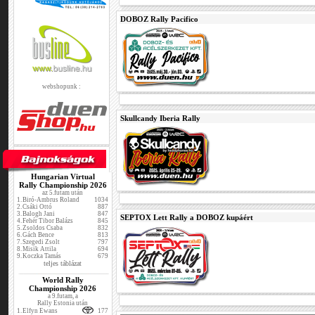
DOBOZ Rally Pacifico
webshopunk :
Skullcandy Iberia Rally
Hungarian Virtual
Rally Championship 2026
az 5.futam után
1.
Biró-Ambrus Roland
1034
2.
Csáki Ottó
887
3.
Balogh Jani
847
SEPTOX Lett Rally a DOBOZ kupáért
4.
Fehér Tibor Balázs
845
5.
Zsoldos Csaba
832
6.
Gách Bence
813
7.
Szegedi Zsolt
797
8.
Misik Attila
694
9.
Koczka Tamás
679
teljes táblázat
World Rally
Championship 2026
a 9.futam, a
Rally Estonia után
1.
Elfyn Ewans
177