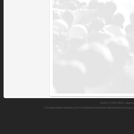
DuEn © 1999-2026 •
impres
A honlap eredeti tartalma, illetve oldalainak bármilyen alkotóeleme (szöveg, ké