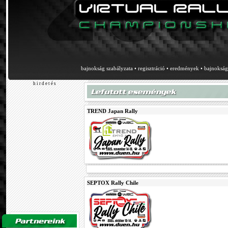
bajnokság szabályzata
•
regisztráció
•
eredmények
•
bajnokság 
h i r d e t é s
TREND Japan Rally
SEPTOX Rally Chile