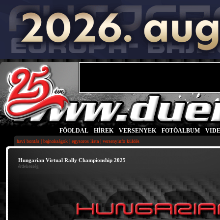
FŐOLDAL
|
HÍREK
|
VERSENYEK
|
FOTÓALBUM
|
VID
|
|
|
havi bontás
bajnokságok
egysoros lista
versenyinfo küldés
Hungarian Virtual Rally Championship 2025
érdekesség