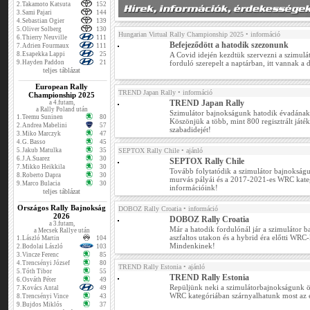
2.
Takamoto Katsuta
152
3.
Sami Pajari
144
4.
Sebastian Ogier
139
5.
Oliver Solberg
130
Hungarian Virtual Rally Championship 2025
• információ
6.
Thierry Neuville
111
Befejeződött a hatodik szezonunk
7.
Adrien Fourmaux
111
8.
Esapekka Lappi
25
A Covid idején kezdtük szervezni a szimulá
9.
Hayden Paddon
21
forduló szerepelt a naptárban, itt vannak a
teljes táblázat
European Rally
TREND Japan Rally
• információ
Championship 2025
TREND Japan Rally
a 4.futam,
a Rally Poland után
Szimulátor bajnokságunk hatodik évadának
1.
Teemu Suninen
80
Köszönjük a több, mint 800 regisztrált játé
2.
Andrea Mabelini
57
szabadidejét!
3.
Miko Marczyk
47
4.
G. Basso
45
5.
Jakub Matulka
35
SEPTOX Rally Chile
• ajánló
6.
J.A.Suarez
30
SEPTOX Rally Chile
7.
Mikko Heikkila
30
Tovább folytatódik a szimulátor bajnokságun
8.
Roberto Dapra
30
murvás pályái és a 2017-2021-es WRC kateg
9.
Marco Bulacia
30
információink!
teljes táblázat
Országos Rally Bajnokság
DOBOZ Rally Croatia
• információ
2026
DOBOZ Rally Croatia
a 3.futam,
Már a hatodik fordulónál jár a szimulátor b
a Mecsek Rallye után
aszfaltos utakon és a hybrid éra előtti WRC
1.
László Martin
104
Mindenkinek!
2.
Bodolai László
103
3.
Vincze Ferenc
85
4.
Trencsényi József
80
TREND Rally Estonia
• ajánló
5.
Tóth Tibor
55
TREND Rally Estonia
6.
Osváth Péter
49
Repüljünk neki a szimulátorbajnokságunk 
7.
Kovács Antal
49
WRC kategóriában szárnyalhatunk most az 
8.
Trencsényi Vince
43
9.
Bujdos Miklós
37