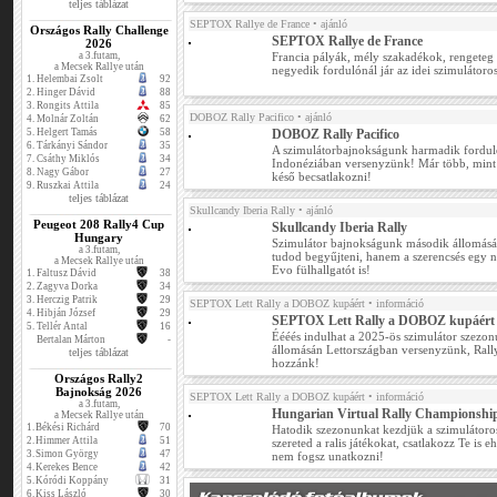
teljes táblázat
SEPTOX Rallye de France
• ajánló
Országos Rally Challenge
SEPTOX Rallye de France
2026
a 3.futam,
Francia pályák, mély szakadékok, rengeteg d
a Mecsek Rallye után
negyedik fordulónál jár az idei szimulátor
1.
Helembai Zsolt
92
2.
Hinger Dávid
88
3.
Rongits Attila
85
DOBOZ Rally Pacifico
• ajánló
4.
Molnár Zoltán
62
5.
Helgert Tamás
58
DOBOZ Rally Pacifico
6.
Tárkányi Sándor
35
A szimulátorbajnokságunk harmadik fordul
7.
Csáthy Miklós
34
Indonéziában versenyzünk! Már több, mint 
8.
Nagy Gábor
27
késő becsatlakozni!
9.
Ruszkai Attila
24
teljes táblázat
Skullcandy Iberia Rally
• ajánló
Peugeot 208 Rally4 Cup
Skullcandy Iberia Rally
Hungary
Szimulátor bajnokságunk második állomásá
a 3.futam,
tudod begyűjteni, hanem a szerencsés egy
a Mecsek Rallye után
Evo fülhallgatót is!
1.
Faltusz Dávid
38
2.
Zagyva Dorka
34
3.
Herczig Patrik
29
SEPTOX Lett Rally a DOBOZ kupáért
• információ
4.
Hibján József
29
SEPTOX Lett Rally a DOBOZ kupáért
5.
Tellér Antal
16
Éééés indulhat a 2025-ös szimulátor szezon
Bertalan Márton
-
állomásán Lettországban versenyzünk, Rally
teljes táblázat
hozzánk!
Országos Rally2
Bajnokság 2026
SEPTOX Lett Rally a DOBOZ kupáért
• információ
a 3.futam,
Hungarian Virtual Rally Championshi
a Mecsek Rallye után
1.
Békési Richárd
70
Hatodik szezonunkat kezdjük a szimulátoros
2.
Himmer Attila
51
szereted a ralis játékokat, csatlakozz Te is 
3.
Simon György
47
nem fogsz unatkozni!
4.
Kerekes Bence
42
5.
Kóródi Koppány
31
6.
Kiss László
30