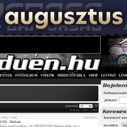
SENYEK
|
FOTÓALBUM
|
VIDEÓK
|
HIRDETŐTÁBLA
|
SHOP
|
LEVONÓ
|
LIN
oldalanként
|
összesen: 1 tétel • 1 oldal
 Rally
• videó
2014-04-11
USH - Miskolc
edia összefoglalója a 20.VREDESTEIN Miskolc Rally-ról, a