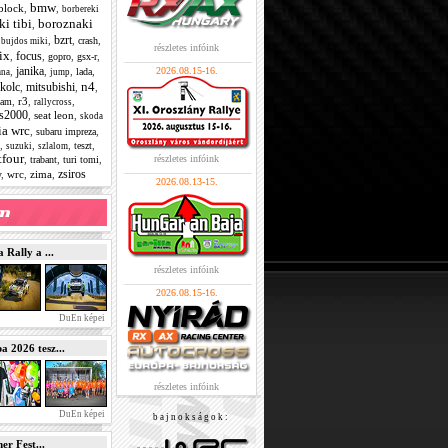
bmw
block
,
,
borbereki
i tibi
boroznaki
,
bzrt
,
,
,
,
crash
bujdos miki
részletes infóink
ix
focus
,
,
,
,
gopro
gsx-r
janika
,
,
,
,
2026.08.15-16.
lada
ana
jump
n4
kolc
mitsubishi
,
,
,
,
r3
,
,
cam
rallycross
s2000
,
seat leon
,
skoda
ia wrc
,
,
subaru impreza
,
,
,
,
teszt
suzuki
szlalom
tfour
,
,
,
részletes infóink
trabant
turi tomi
zsiros
w
,
wrc
,
zima
,
2026.08.13-15.
Rally a ...
részletes infóink
2026.08.15-16.
DuEn képei
2026 tesz...
részletes infóink
DuEn képei
b a j n o k s á g o k :
r Fest...