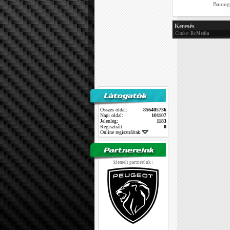
Baumga
Keresés
Címke:
RcMedia
Összes oldal:
856405736
Napi oldal:
101107
Jelenleg:
1183
Regisztrált:
0
Online regisztráltak:
kiemelt partnerünk :