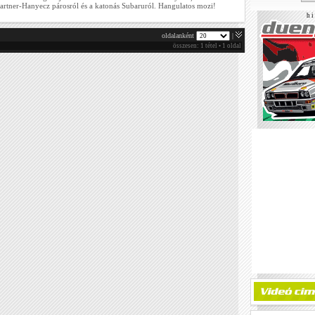
rtner-Hanyecz párosról és a katonás Subaruról. Hangulatos mozi!
h i 
oldalanként
|
összesen: 1 tétel • 1 oldal