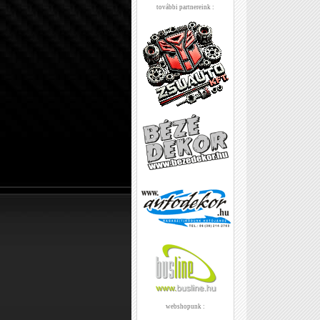
további partnereink :
webshopunk :