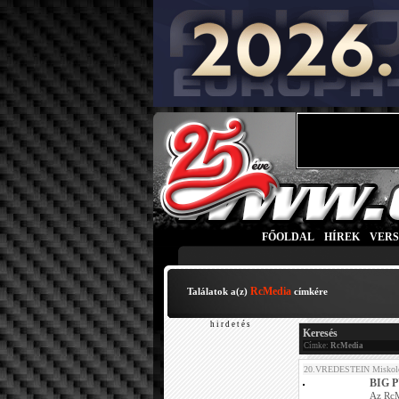
FŐOLDAL
|
HÍREK
|
VER
RcMedia
Találatok a(z)
címkére
h i r d e t é s
Keresés
Címke:
RcMedia
20.VREDESTEIN Miskolc
BIG P
Az RcM