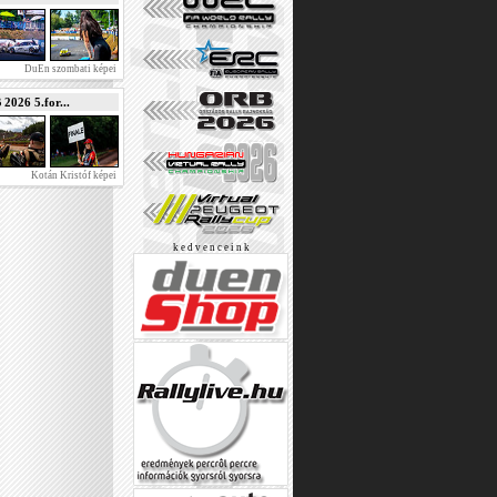
DuEn szombati képei
026 5.for...
Kotán Kristóf képei
k e d v e n c e i n k