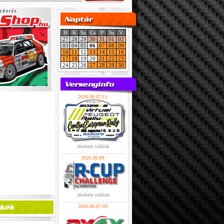
r d e t é s
H
K
Sz
Cs
P
Sz
V
27
28
29
30
31
01
02
03
04
05
06
07
08
09
10
11
12
13
14
15
16
17
18
19
20
21
22
23
24
25
26
27
28
29
30
2026.08.07-11.
részletes infóink
2026.08.09.
részletes infóink
2026.08.07-09.