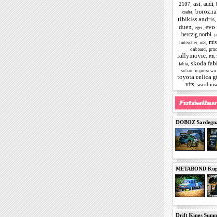
asi
audi
2107
,
,
,
boroznak
,
csaba
tibikiss andris
duen
evo 
,
,
eger
herczig norbi
,
j
mis
,
,
ludescher
m3
,
pro
onboard
rallymovie
,
,
rte
skoda fab
,
fabia
subaru impreza wrc
toyota celica g
vfts
,
wartbm
DOBOZ Sardegna 
METABOND Kupa 
Drift Kings Summe