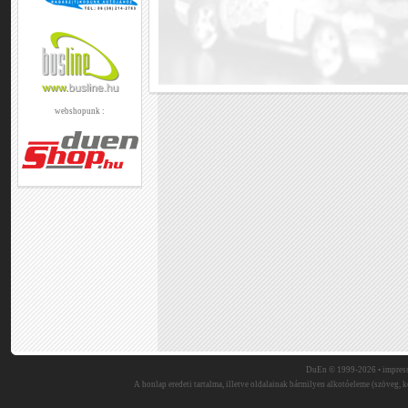
webshopunk :
DuEn © 1999-2026 •
impres
A honlap eredeti tartalma, illetve oldalainak bármilyen alkotóeleme (szöveg, ké