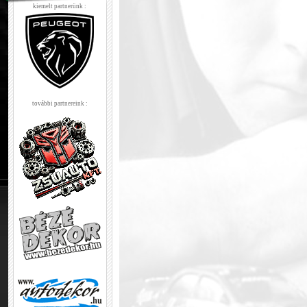
kiemelt partnerünk :
további partnereink :