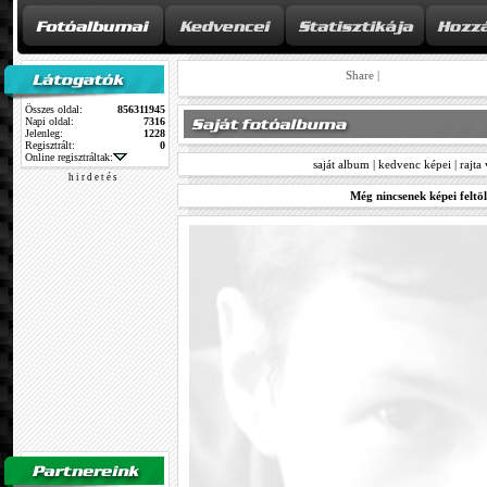
Share
|
Összes oldal:
856311945
Napi oldal:
7316
Jelenleg:
1228
Regisztrált:
0
Online regisztráltak:
saját album
|
kedvenc képei
|
rajta
h i r d e t é s
Még nincsenek képei feltöl