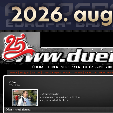
FŐOLDAL
|
HÍREK
|
VERSENYEK
|
FOTÓALBUM
|
VID
|
|
|
|
|
|
|
|
facebook
Instagram
YouTube
TikTok
Rallylive
MNASZ
wrc.com
fiaERC.com
eWRC-result
Ofon
Tóth Tibor
199 hozzászólás
2 kedvence van és 3 tag kedveli őt
még nem töltött fel képet
Ofon
>>
fotóalbumai