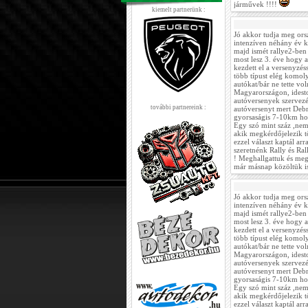
járművek !!!!
kiemelt partnerünk :
Jó akkor tudja meg ors
intenzíven néhány év k
majd ismét rallye2-ben
most lesz 3. éve hogy
kezdett el a versenyzés
több típust elég komoly 
autókat/bár ne tette v
Magyarországon, idest
autóversenyek szervez
további partnereink :
autóversenyt mert Debr
gyorsaságis 7-10km ho
Egy szó mint száz ,ne
akik megkérdőjelezik t
ezzel választ kaptál ar
szeretnénk Rally és Ra
! Meghallgattuk és meg
már másnap közöltük is
Jó akkor tudja meg ors
intenzíven néhány év k
majd ismét rallye2-ben
most lesz 3. éve hogy
kezdett el a versenyzés
több típust elég komoly 
autókat/bár ne tette v
Magyarországon, idest
autóversenyek szervez
autóversenyt mert Debr
gyorsaságis 7-10km ho
Egy szó mint száz ,ne
akik megkérdőjelezik t
ezzel választ kaptál ar