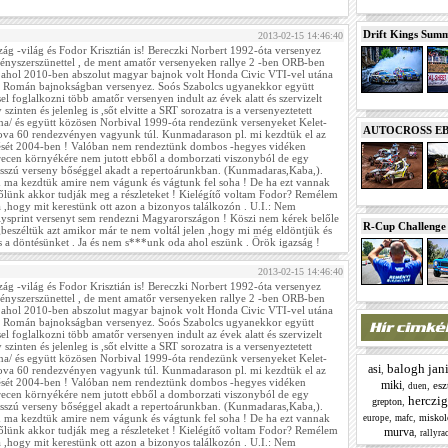
Drift Kings Summe
2013-02-15 14:46:40
zág -világ és Fodor Krisztián is! Bereczki Norbert 1992-óta versenyez
ényszerszünettel , de ment amatőr versenyeken rallye 2 -ben ORB-ben
 ahol 2010-ben abszolut magyar bajnok volt Honda Civic VTI-vel utána
 a Román bajnokságban versenyez. Soós Szabolcs ugyanekkor együtt
sel foglalkozni több amatőr versenyen indult az évek alatt és szervizelt
szinten és jelenleg is ,sőt elvitte a SRT sorozatra is a versenyeztetett
olna/ és együtt közösen Norbival 1999-óta rendezünk versenyeket Kelet-
AUTOCROSS EB 2
ova 60 rendezvényen vagyunk túl. Kunmadarason pl. mi kezdtük el az
ését 2004-ben ! Valóban nem rendeztünk dombos -hegyes vidéken
ecen környékére nem jutott ebből a domborzati viszonyból de egy
sszú verseny bőséggel akadt a repertoárunkban. (Kunmadaras,Kaba,).
m ma kezdtük amire nem vágunk és vágtunk fel soha ! De ha ezt vannak
őlünk akkor tudják meg a részleteket ! Kielégítő voltam Fodor? Remélem
ra ,hogy mit kerestünk ott azon a bizonyos találkozón . U.I.: Nem
llysprint versenyt sem rendezni Magyarországon ! Köszi nem kérek belőle
R-Cup Challeng
beszéltük azt amikor már te nem voltál jelen ,hogy mi még eldöntjük és
 a döntésünket . Ja és nem s***unk oda ahol eszünk . Örök igazság !
2013-02-15 14:46:40
zág -világ és Fodor Krisztián is! Bereczki Norbert 1992-óta versenyez
ényszerszünettel , de ment amatőr versenyeken rallye 2 -ben ORB-ben
 ahol 2010-ben abszolut magyar bajnok volt Honda Civic VTI-vel utána
 a Román bajnokságban versenyez. Soós Szabolcs ugyanekkor együtt
sel foglalkozni több amatőr versenyen indult az évek alatt és szervizelt
szinten és jelenleg is ,sőt elvitte a SRT sorozatra is a versenyeztetett
olna/ és együtt közösen Norbival 1999-óta rendezünk versenyeket Kelet-
balogh jan
asi
,
ova 60 rendezvényen vagyunk túl. Kunmadarason pl. mi kezdtük el az
ését 2004-ben ! Valóban nem rendeztünk dombos -hegyes vidéken
miki
,
,
es
duen
ecen környékére nem jutott ebből a domborzati viszonyból de egy
herczig
,
grepton
sszú verseny bőséggel akadt a repertoárunkban. (Kunmadaras,Kaba,).
,
,
m ma kezdtük amire nem vágunk és vágtunk fel soha ! De ha ezt vannak
miskol
europe
mafc
őlünk akkor tudják meg a részleteket ! Kielégítő voltam Fodor? Remélem
murva
,
rallyra
ra ,hogy mit kerestünk ott azon a bizonyos találkozón . U.I.: Nem