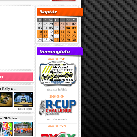
H
K
Sz
Cs
P
Sz
V
27
28
29
30
31
01
02
03
04
05
06
07
08
09
10
11
12
13
14
15
16
17
18
19
20
21
22
23
24
25
26
27
28
29
30
2026.08.07-11.
Rally a ...
részletes infóink
2026.08.09.
DuEn képei
2026 tesz...
részletes infóink
2026.08.07-09.