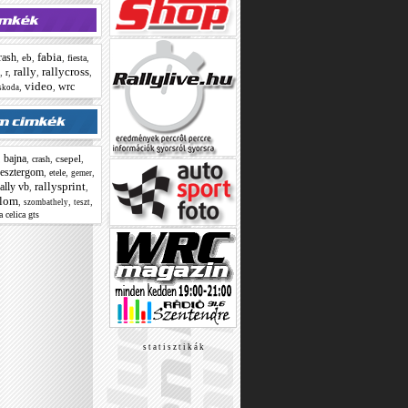
fabia
rash
,
eb
,
,
,
fiesta
rally
rallycross
,
,
,
,
r
video
wrc
,
,
skoda
bajna
,
,
,
csepel
,
crash
esztergom
,
,
,
etele
gemer
rallysprint
rally vb
,
,
alom
,
,
,
szombathely
teszt
a celica gts
s t a t i s z t i k á k