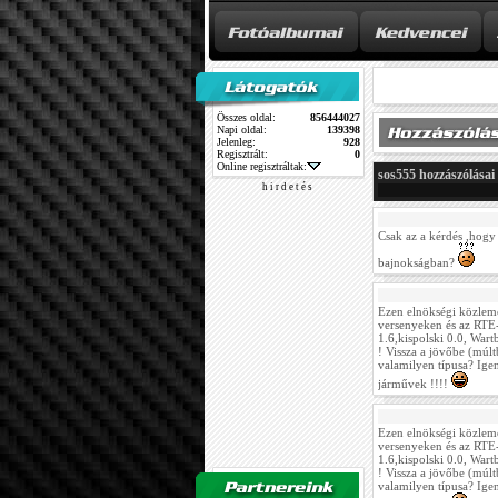
Összes oldal:
856444027
Napi oldal:
139398
Jelenleg:
928
Regisztrált:
0
Online regisztráltak:
sos555 hozzászólásai
h i r d e t é s
Csak az a kérdés ,hogy
bajnokságban?
Ezen elnökségi közlemén
versenyeken és az RTE-
1.6,kispolski 0.0, War
! Vissza a jövőbe (múlt
valamilyen típusa? Ige
járművek !!!!
Ezen elnökségi közlemén
versenyeken és az RTE-
1.6,kispolski 0.0, War
! Vissza a jövőbe (múlt
valamilyen típusa? Ige