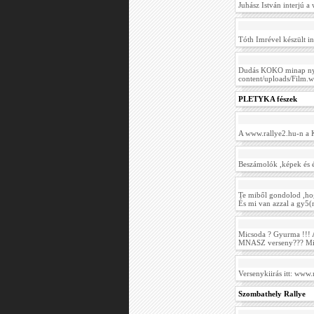
Juhász István interjú 
Tóth Imrével készült i
Dudás KOKO minap nyil
content/uploads/Film.
PLETYKA fészek
A www.rallye2.hu-n a K
Beszámolók ,képek és 
Te miből gondolod ,hog
És mi van azzal a gy5(
Micsoda ? Gyurma !!! 
MNASZ verseny??? M
Versenykiirás itt: www.
Szombathely Rallye