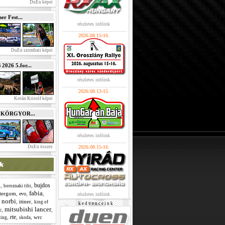
DuEn képei
r Fest...
részletes infóink
2026.08.15-16.
DuEn szombati képei
026 5.for...
részletes infóink
2026.08.13-15.
Kotán Kristóf képei
e KÖRGYOR...
részletes infóink
DuEn összes
2026.08.15-16.
i
bujdos
,
,
boroznaki tibi
fabia
ztergom
,
,
,
evo
részletes infóink
 norbi
,
itiner
,
king of
k e d v e n c e i n k
mitsubishi lancer
,
,
c
rte
,
,
,
wrc
cing
skoda