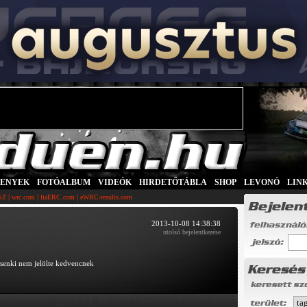
SENYEK
|
FOTÓALBUM
|
VIDEÓK
|
HIRDETŐTÁBLA
|
SHOP
|
LEVONÓ
|
LIN
|
|
|
SZ
wrc.com
fiaERC.com
eWRC-results.com
2013-10-08 14:38:38
utolsó bejelentkezése
senki nem jelölte kedvencnek