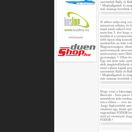
szeretnénk Rally és Ra
! Meghallgattuk és meg
már másnap közöltük is
Jó akkor tudja meg ors
intenzíven néhány év k
majd ismét rallye2-ben
most lesz 3. éve hogy
kezdett el a versenyzés
webshopunk :
több típust elég komoly 
autókat/bár ne tette v
Magyarországon, idest
autóversenyek szervez
autóversenyt mert Debr
gyorsaságis 7-10km ho
Egy szó mint száz ,ne
akik megkérdőjelezik t
ezzel választ kaptál ar
szeretnénk Rally és Ra
! Meghallgattuk és meg
már másnap közöltük is
Hogy veszi a bátorságo
Bereczki - Soós páros 
semmilyen más rendezés
nincs ehhez.--- erre a
,hogy legközelebb ami 
rendezni egy darab spri
nagytudású FODOR hogy 
mint pl versenyző ,hog
FODOR !