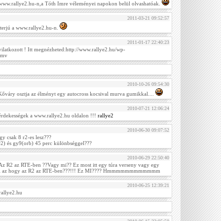
a www.rallye2.hu-n,a Tóth Imre véleményei napokon belül olvashatóak.
2011-03-21 09:52:57
nterjú a www.rallye2.hu-n.
2011-01-17 22:40:23
atkozott ! Itt megnézheted:http://www.rallye2.hu/wp-
wmv
2010-10-26 09:54:30
őváry osztja az élményt egy autocross kocsival murva gumikkal....
2010-07-21 12:06:24
érdekességek a www.rallye2.hu oldalon !!!
rallye2
2010-06-30 09:07:52
y csak 8 r2-es lesz???
r2) és gy9(orb) 45 perc különbséggel???
2010-06-29 22:50:40
Az R2 az RTE-ben ??Vagy mi?? Ez most itt egy túra verseny vagy egy
i az hogy az R2 az RTE-ben???!!! Ez MI???? Hmmmmmmmmmmmm
2010-06-25 12:39:21
rallye2.hu