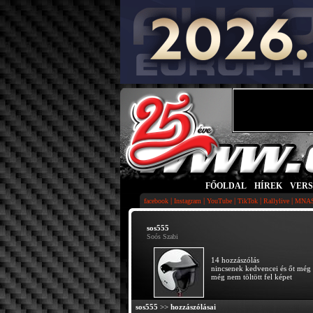
FŐOLDAL
|
HÍREK
|
VER
|
|
|
|
|
facebook
Instagram
YouTube
TikTok
Rallylive
MNA
sos555
Soós Szabi
14 hozzászólás
nincsenek kedvencei és őt még 
még nem töltött fel képet
sos555
>>
hozzászólásai