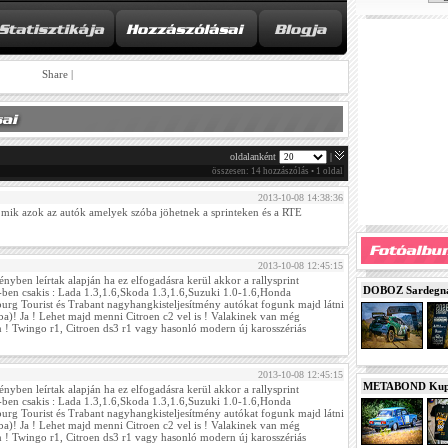
Share
|
oldalanként
|
összesen: 14 hozzászólás • 1 oldal
2013-10-08 14:38:36
 mik azok az autók amelyek szóba jöhetnek a sprinteken és a RTE
2013-10-08 12:45:15
yben leírtak alapján ha ez elfogadásra kerül akkor a rallysprint
DOBOZ Sardegna 
ben csakis : Lada 1.3,1.6,Skoda 1.3,1.6,Suzuki 1.0-1.6,Honda
tburg Tourist és Trabant nagyhangkisteljesítmény autókat fogunk majd látni
ba)! Ja ! Lehet majd menni Citroen c2 vel is ! Valakinek van még
n ! Twingo r1, Citroen ds3 r1 vagy hasonló modern új karosszériás
2013-10-08 12:45:15
METABOND Kupa 
yben leírtak alapján ha ez elfogadásra kerül akkor a rallysprint
ben csakis : Lada 1.3,1.6,Skoda 1.3,1.6,Suzuki 1.0-1.6,Honda
tburg Tourist és Trabant nagyhangkisteljesítmény autókat fogunk majd látni
ba)! Ja ! Lehet majd menni Citroen c2 vel is ! Valakinek van még
n ! Twingo r1, Citroen ds3 r1 vagy hasonló modern új karosszériás