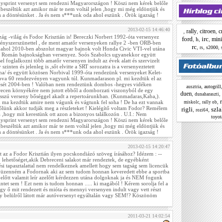
llysprint versenyt sem rendezni Magyarországon ! Köszi nem kérek belőle
beszéltük azt amikor már te nem voltál jelen ,hogy mi még eldöntjük és
 a döntésünket . Ja és nem s***unk oda ahol eszünk . Örök igazság !
2013-02-15 14:46:40
rally
citroen
c
,
,
,
zág -világ és Fodor Krisztián is! Bereczki Norbert 1992-óta versenyez
ford
irc
mini
,
h
,
,
ényszerszünettel , de ment amatőr versenyeken rallye 2 -ben ORB-ben
rc
,
,
,
s2000
rs
 ahol 2010-ben abszolut magyar bajnok volt Honda Civic VTI-vel utána
 a Román bajnokságban versenyez. Soós Szabolcs ugyanekkor együtt
sel foglalkozni több amatőr versenyen indult az évek alatt és szervizelt
szinten és jelenleg is ,sőt elvitte a SRT sorozatra is a versenyeztetett
olna/ és együtt közösen Norbival 1999-óta rendezünk versenyeket Kelet-
ova 60 rendezvényen vagyunk túl. Kunmadarason pl. mi kezdtük el az
ését 2004-ben ! Valóban nem rendeztünk dombos -hegyes vidéken
,
autogrill
ausztria
ecen környékére nem jutott ebből a domborzati viszonyból de egy
duen
,
,
dunaharaszti
sszú verseny bőséggel akadt a repertoárunkban. (Kunmadaras,Kaba,).
,
,
m ma kezdtük amire nem vágunk és vágtunk fel soha ! De ha ezt vannak
miskolc
rally ob
őlünk akkor tudják meg a részleteket ! Kielégítő voltam Fodor? Remélem
rigli
szl
,
,
rozi64
ra ,hogy mit kerestünk ott azon a bizonyos találkozón . U.I.: Nem
toyot
llysprint versenyt sem rendezni Magyarországon ! Köszi nem kérek belőle
beszéltük azt amikor már te nem voltál jelen ,hogy mi még eldöntjük és
 a döntésünket . Ja és nem s***unk oda ahol eszünk . Örök igazság !
2013-02-15 14:20:47
t az a Fodor Krisztián ilyen pocskondiázó szöveg írásához? Idézem : --
1 lehetőséget,akik Debreceni salakot már rendeztek, de egyébként
i tapasztalattal nem rendelkeznek amellett hogy sem tagság sem licencük
zt üzenném a Fodornak aki az sem tudom honnan keveredett ebbe a sportba
előtt valamit leír azelőtt kérdezzen utána dolgoknak ja és NEM fogunk
ntet sem ! Ezt nem is tudom honnan ..... ki magából ! Kérem sorolja fel a
ő mit rendezett és mióta és mennyi versenyen indult vagy vett részt
y belülről látott már autóversenyt egyáltalán vagy SEM!? Köszönöm
2011-03-21 14:02:54