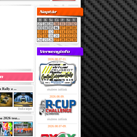
H
K
Sz
Cs
P
Sz
V
27
28
29
30
31
01
02
03
04
05
06
07
08
09
10
11
12
13
14
15
16
17
18
19
20
21
22
23
24
25
26
27
28
29
30
2026.08.07-11.
Rally a ...
részletes infóink
2026.08.09.
DuEn képei
2026 tesz...
részletes infóink
2026.08.07-09.