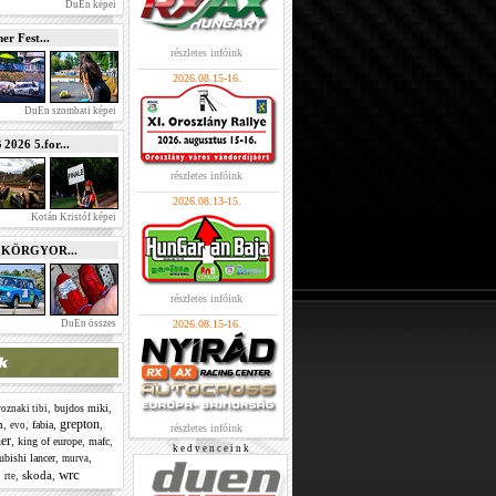
DuEn képei
r Fest...
részletes infóink
2026.08.15-16.
DuEn szombati képei
026 5.for...
részletes infóink
2026.08.13-15.
Kotán Kristóf képei
e KÖRGYOR...
részletes infóink
DuEn összes
2026.08.15-16.
,
,
bujdos miki
oznaki tibi
grepton
m
,
,
,
,
fabia
evo
részletes infóink
ner
,
,
,
king of europe
mafc
k e d v e n c e i n k
,
,
ubishi lancer
murva
wrc
,
,
skoda
,
rte