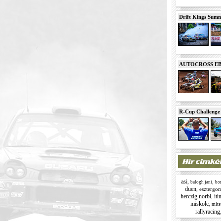
Drift Kings Summe
AUTOCROSS EB 2
R-Cup Challeng
asi
,
,
balogh jani
bor
duen
,
esztergo
herczig norbi
iti
,
miskolc
,
mits
rallyracing