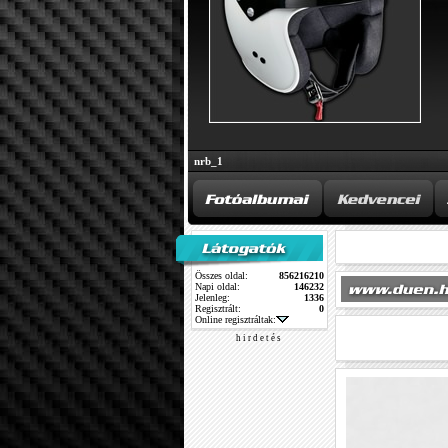
nrb_1
Összes oldal:
856216210
Napi oldal:
146232
Jelenleg:
1336
Regisztrált:
0
Online regisztráltak:
h i r d e t é s