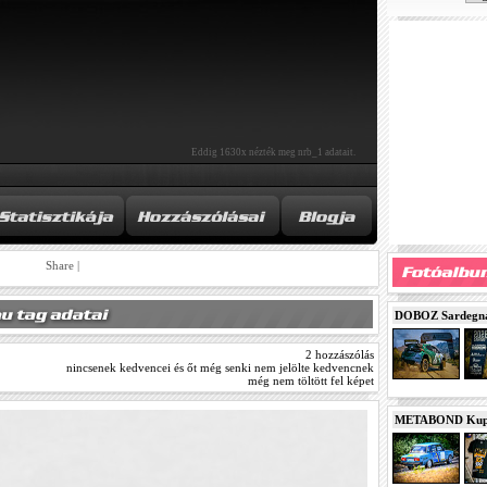
Eddig 1630x nézték meg nrb_1 adatait.
Share
|
DOBOZ Sardegna 
2 hozzászólás
nincsenek kedvencei és őt még senki nem jelölte kedvencnek
még nem töltött fel képet
METABOND Kupa 