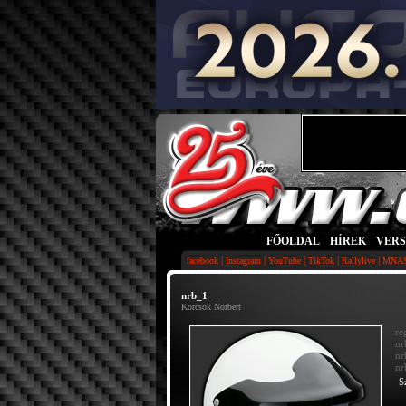
FŐOLDAL
|
HÍREK
|
VER
|
|
|
|
|
facebook
Instagram
YouTube
TikTok
Rallylive
MNA
nrb_1
Korcsok Norbert
re
nr
nr
nr
S