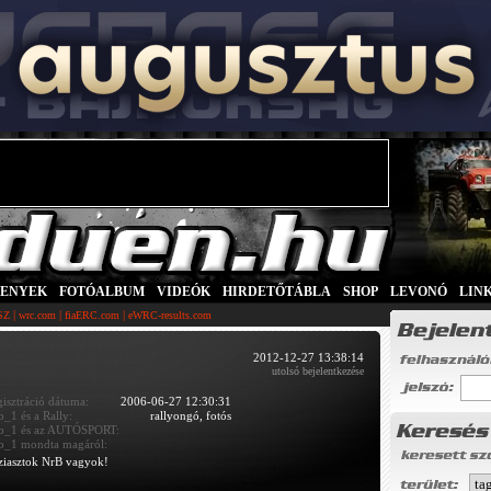
SENYEK
|
FOTÓALBUM
|
VIDEÓK
|
HIRDETŐTÁBLA
|
SHOP
|
LEVONÓ
|
LIN
|
|
|
SZ
wrc.com
fiaERC.com
eWRC-results.com
2012-12-27 13:38:14
utolsó bejelentkezése
gisztráció dátuma:
2006-06-27 12:30:31
b_1 és a Rally:
rallyongó, fotós
b_1 és az AUTÓSPORT:
b_1 mondta magáról:
ziasztok NrB vagyok!