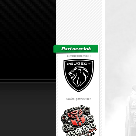
kiemelt partnerünk :
további partnereink :