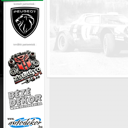
kiemelt partnerünk :
további partnereink :