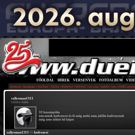
FŐOLDAL
|
HÍREK
|
VERSENYEK
|
FOTÓALBUM
|
VID
|
|
|
|
|
|
|
|
facebook
Instagram
YouTube
TikTok
Rallylive
MNASZ
wrc.com
fiaERC.com
eWRC-result
rallyeman1313
Lõrincz Ádám
10 hozzászólás
nincsenek kedvencei és őt még senki nem jelölte kedvencnek
még nem töltött fel képet
rallyeman1313
>>
kedvencei