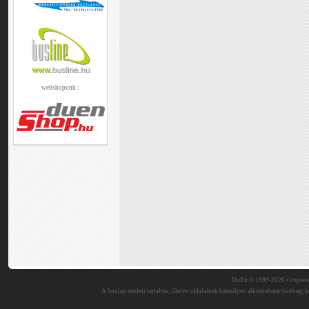
webshopunk :
DuEn © 1999-2026 •
impres
A honlap eredeti tartalma, illetve oldalainak bármilyen alkotóeleme (szöveg, ké