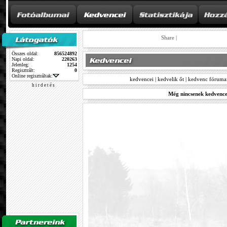
Share
|
Összes oldal:
856524892
Napi oldal:
220263
Jelenleg:
1254
Regisztrált:
0
Online regisztráltak:
kedvencei
|
kedvelik őt
|
kedvenc fóruma
h i r d e t é s
Még nincsenek kedvence