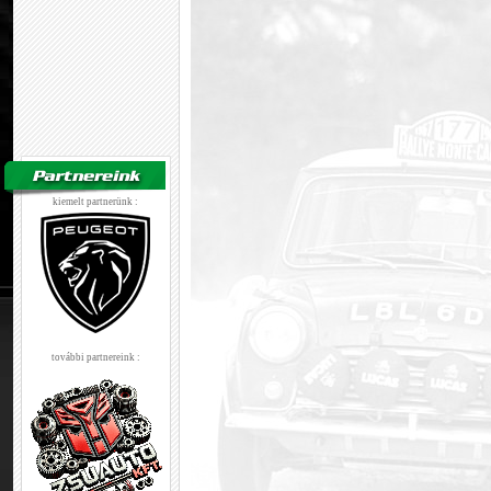
kiemelt partnerünk :
további partnereink :