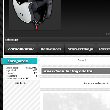
Edd
zoltantiger
Share
|
Összes oldal:
856029337
Napi oldal:
119187
Jelenleg:
865
Regisztrált:
0
Online regisztráltak:
nincsenek kedvencei és
h i r d e t é s