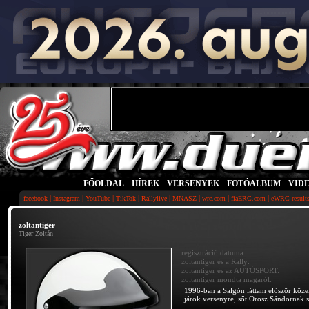
FŐOLDAL
|
HÍREK
|
VERSENYEK
|
FOTÓALBUM
|
VID
|
|
|
|
|
|
|
|
facebook
Instagram
YouTube
TikTok
Rallylive
MNASZ
wrc.com
fiaERC.com
eWRC-result
zoltantiger
Tiger Zoltán
regisztráció dátuma:
zoltantiger és a Rally:
zoltantiger és az AUTÓSPORT:
zoltantiger mondta magáról:
1996-ban a Salgón láttam először közelr
járok versenyre, sőt Orosz Sándornak s