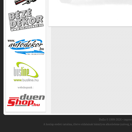
webshopunk :
DuEn © 1999-2026 •
impres
A honlap eredeti tartalma, illetve oldalainak bármilyen alkotóeleme (szöveg, ké