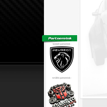
kiemelt partnerünk :
további partnereink :