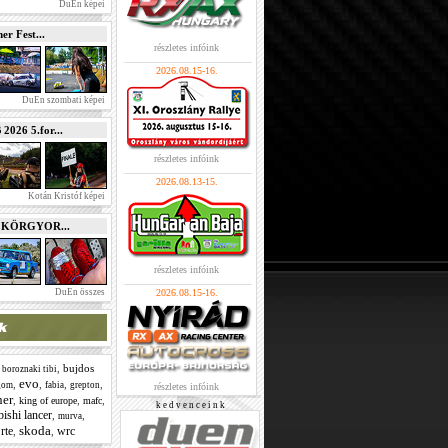
DuEn képei
r Fest...
részletes infóink
2026.08.15-16.
DuEn szombati képei
026 5.for...
részletes infóink
2026.08.13-15.
Kotán Kristóf képei
e KÖRGYOR...
részletes infóink
DuEn összes
2026.08.15-16.
,
,
bujdos
boroznaki tibi
evo
,
,
,
,
gom
fabia
grepton
részletes infóink
ner
,
,
,
king of europe
mafc
k e d v e n c e i n k
bishi lancer
,
,
murva
skoda
rte
wrc
,
,
,