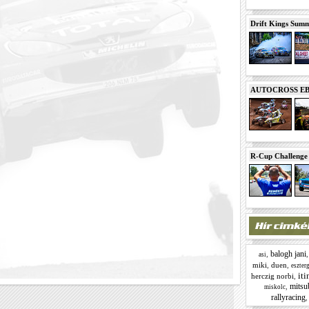
Drift Kings Summe
AUTOCROSS EB 2
R-Cup Challeng
balogh jani
,
asi
miki
,
duen
,
eszter
iti
herczig norbi
,
mitsu
,
miskolc
rallyracing