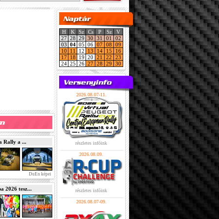
H
K
Sz
Cs
P
Sz
V
27
28
29
30
31
01
02
03
04
05
06
07
08
09
10
11
12
13
14
15
16
17
18
19
20
21
22
23
24
25
26
27
28
29
30
2026.08.07-11.
Rally a ...
részletes infóink
2026.08.09.
DuEn képei
2026 tesz...
részletes infóink
2026.08.07-09.