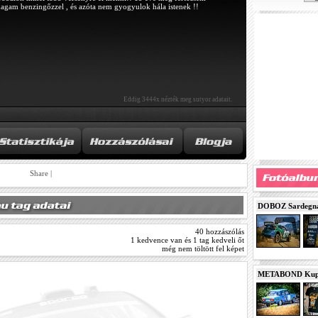
agam benzingőzzel , és azóta nem gyogyulok hála istenek !!
Eddig 3444x nézték meg sutyor adatait.
Share
|
DOBOZ Sardegna 
40 hozzászólás
1 kedvence van és 1 tag kedveli őt
még nem töltött fel képet
METABOND Kupa 