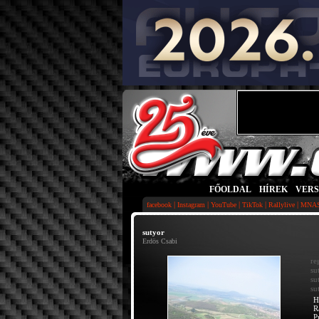
FŐOLDAL
|
HÍREK
|
VER
|
|
|
|
|
facebook
Instagram
YouTube
TikTok
Rallylive
MNA
sutyor
Erdös Csabi
re
su
su
su
H
R
P