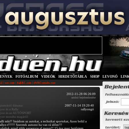
SENYEK
|
FOTÓALBUM
|
VIDEÓK
|
HIRDETŐTÁBLA
|
SHOP
|
LEVONÓ
|
LIN
|
|
|
SZ
wrc.com
fiaERC.com
eWRC-results.com
2012-11-28 06:26:09
utolsó bejelentkezése
gisztráció dátuma:
2007-11-14 19:20:40
tyor és a Rally:
rallyongó
tyor és az AUTÓSPORT:
tyor mondta magáról:
alli mki!! Imádom az autokat, a technikai sportokat, Azon belül a
allye-t!!!!!! Szeretek autozni ha van rá időm!!!
robálok minél több versenyre el menni!! 15 éve meg fertőztem