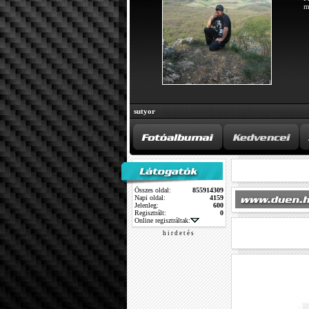
m
sutyor
Összes oldal:
855914309
Napi oldal:
4159
Jelenleg:
600
Regisztrált:
0
Online regisztráltak:
h i r d e t é s