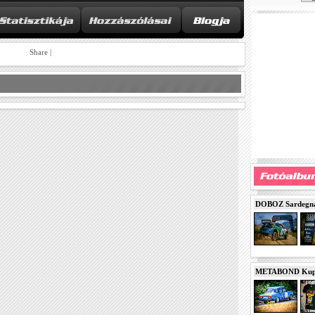
Share
|
DOBOZ Sardegna 
METABOND Kupa 