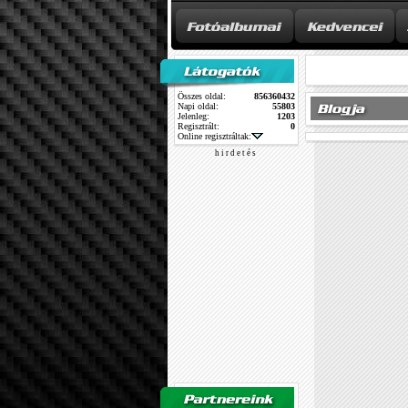
Összes oldal:
856360432
Napi oldal:
55803
Jelenleg:
1203
Regisztrált:
0
Online regisztráltak:
h i r d e t é s