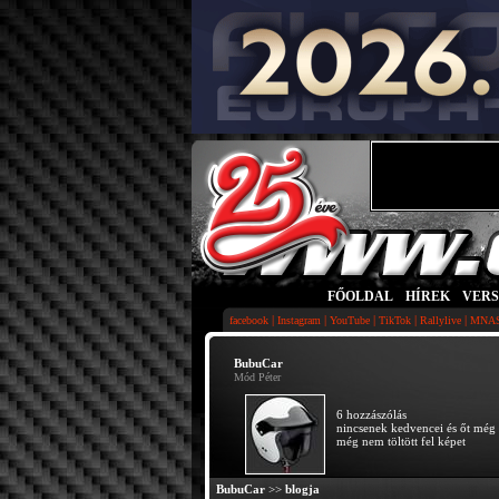
FŐOLDAL
|
HÍREK
|
VER
|
|
|
|
|
facebook
Instagram
YouTube
TikTok
Rallylive
MNA
BubuCar
Mód Péter
6 hozzászólás
nincsenek kedvencei és őt még 
még nem töltött fel képet
BubuCar
>>
blogja