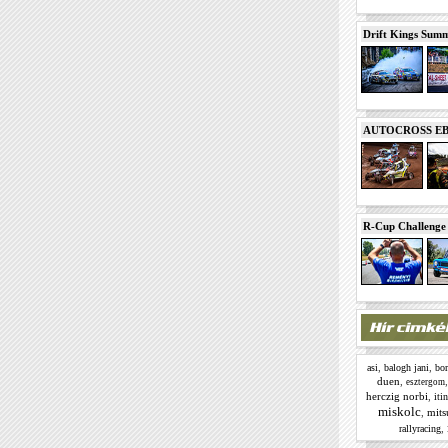
Drift Kings Summe
AUTOCROSS EB 2
R-Cup Challeng
,
,
asi
balogh jani
bor
duen
,
esztergom
herczig norbi
,
itin
miskolc
,
mits
,
rallyracing