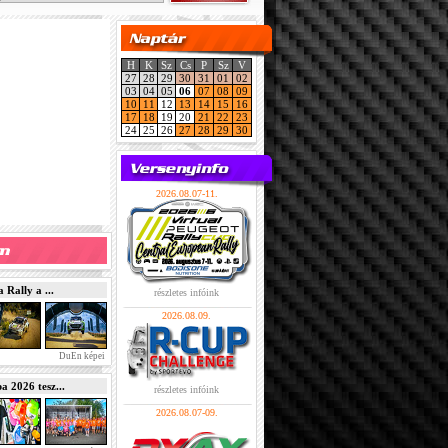
H
K
Sz
Cs
P
Sz
V
27
28
29
30
31
01
02
03
04
05
06
07
08
09
10
11
12
13
14
15
16
17
18
19
20
21
22
23
24
25
26
27
28
29
30
2026.08.07-11.
Rally a ...
részletes infóink
2026.08.09.
DuEn képei
2026 tesz...
részletes infóink
2026.08.07-09.