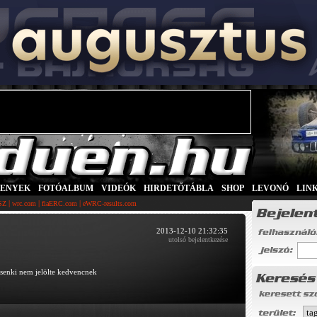
SENYEK
|
FOTÓALBUM
|
VIDEÓK
|
HIRDETŐTÁBLA
|
SHOP
|
LEVONÓ
|
LIN
|
|
|
SZ
wrc.com
fiaERC.com
eWRC-results.com
2013-12-10 21:32:35
utolsó bejelentkezése
senki nem jelölte kedvencnek