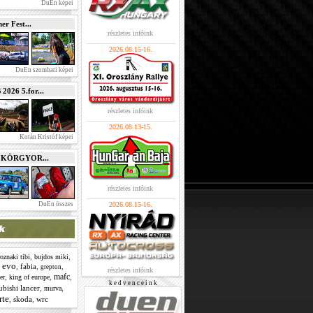
DuEn képei
r Fest...
részletes infóink
2026.08.15-16.
DuEn szombati képei
026 5.for...
részletes infóink
2026.08.13-15.
Kotán Kristóf képei
e KÖRGYOR...
részletes infóink
DuEn összes
2026.08.15-16.
,
,
oznaki tibi
bujdos miki
evo
,
,
fabia
,
,
grepton
részletes infóink
mafc
,
,
,
er
king of europe
k e d v e n c e i n k
ubishi lancer
,
,
murva
rte
,
skoda
,
wrc