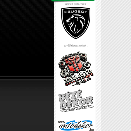
kiemelt partnerünk :
további partnereink :