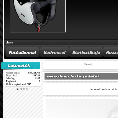
choco
Share
|
Összes oldal:
856221766
Napi oldal:
151788
Jelenleg:
1145
Regisztrált:
0
Online regisztráltak:
nincsenek kedvencei és
h i r d e t é s