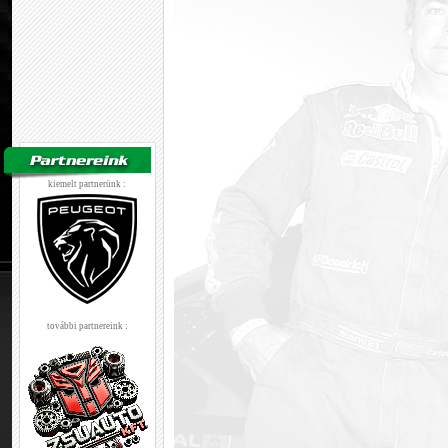
kiemelt partnerünk :
további partnereink :