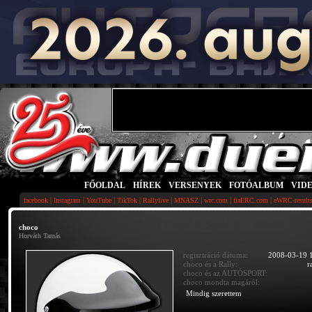
FŐOLDAL
|
HÍREK
|
VERSENYEK
|
FOTÓALBUM
|
VID
|
|
|
|
|
|
|
|
facebook
Instagram
YouTube
TikTok
Rallylive
MNASZ
wrc.com
fiaERC.com
eWRC-result
choco
Horváth Tamás
regisztráció dátuma:
2008-03-19 
choco és a Rally:
r
choco és az AUTÓSPORT:
choco mondta magáról:
Mindig szerettem