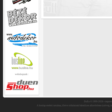
webshopunk :
DuEn © 1999-2026 •
impres
A honlap eredeti tartalma, illetve oldalainak bármilyen alkotóeleme (szöveg, ké