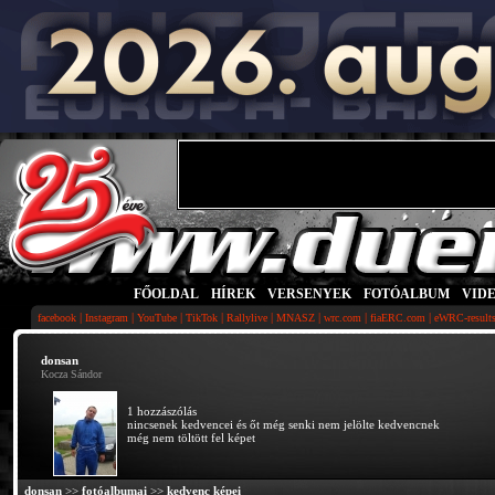
FŐOLDAL
|
HÍREK
|
VERSENYEK
|
FOTÓALBUM
|
VID
|
|
|
|
|
|
|
|
facebook
Instagram
YouTube
TikTok
Rallylive
MNASZ
wrc.com
fiaERC.com
eWRC-result
donsan
Kocza Sándor
1 hozzászólás
nincsenek kedvencei és őt még senki nem jelölte kedvencnek
még nem töltött fel képet
donsan
>>
fotóalbumai
>>
kedvenc képei