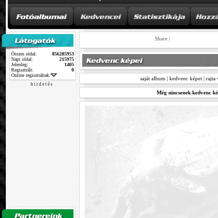
Share
|
Összes oldal:
856285953
Napi oldal:
215975
Jelenleg:
1405
Regisztrált:
0
Online regisztráltak:
saját album
|
kedvenc képei
|
rajta
h i r d e t é s
Még nincsenek kedvenc ké