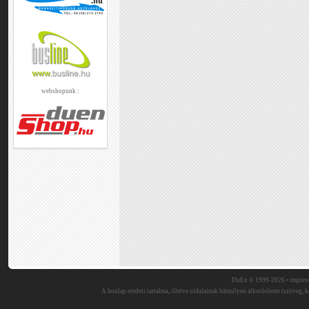
webshopunk :
DuEn © 1999-2026 •
impres
A honlap eredeti tartalma, illetve oldalainak bármilyen alkotóeleme (szöveg, ké