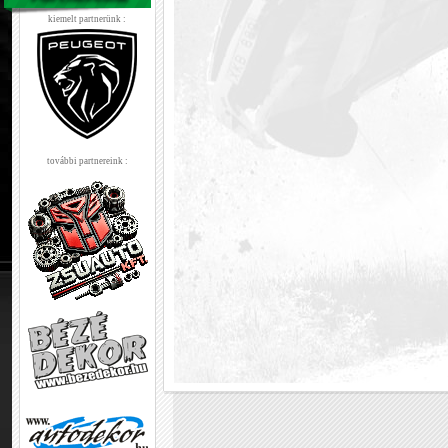
kiemelt partnerünk :
további partnereink :