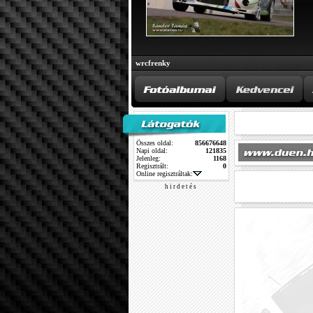
wrcfrenky
Összes oldal:
856676648
Napi oldal:
121835
Jelenleg:
1168
Regisztrált:
0
Online regisztráltak:
h i r d e t é s