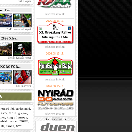
DuEn képei
r Fest...
részletes infóink
2026.08.15-16.
DuEn szombati képei
026 5.for...
részletes infóink
2026.08.13-15.
Kotán Kristóf képei
e KÖRGYOR...
részletes infóink
DuEn összes
2026.08.15-16.
,
,
bujdos miki
roznaki tibi
evo
fabia
,
,
,
,
grepton
részletes infóink
tiner
,
king of europe
,
k e d v e n c e i n k
murva
subishi lancer
,
,
wrc
,
rte
,
skoda
,