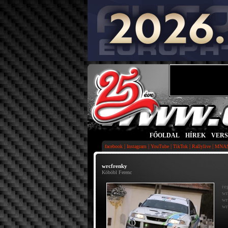
FŐOLDAL
|
HÍREK
|
VER
|
|
|
|
|
facebook
Instagram
YouTube
TikTok
Rallylive
MNA
wrcfrenky
Köböbl Ferenc
re
wr
wr
wr