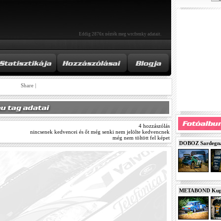
Eddig 2876x nézték meg wrcfrenky adatait.
Share
|
4 hozzászólás
nincsenek kedvencei és őt még senki nem jelölte kedvencnek
még nem töltött fel képet
DOBOZ Sardegna 
METABOND Kupa 