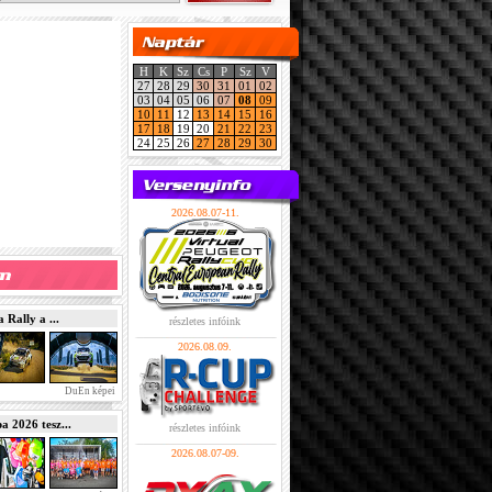
H
K
Sz
Cs
P
Sz
V
27
28
29
30
31
01
02
03
04
05
06
07
08
09
10
11
12
13
14
15
16
17
18
19
20
21
22
23
24
25
26
27
28
29
30
2026.08.07-11.
Rally a ...
részletes infóink
2026.08.09.
DuEn képei
2026 tesz...
részletes infóink
2026.08.07-09.