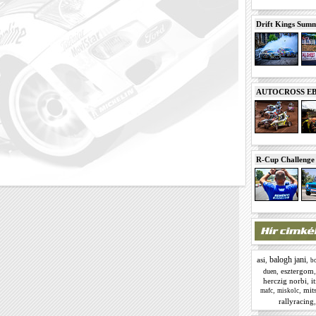
Drift Kings Summe
AUTOCROSS EB 2
R-Cup Challeng
balogh jani
asi
,
,
bo
,
esztergom
duen
herczig norbi
,
i
,
,
mit
mafc
miskolc
rallyracing