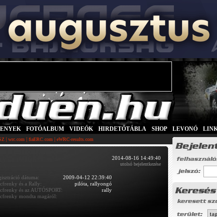
SENYEK
|
FOTÓALBUM
|
VIDEÓK
|
HIRDETŐTÁBLA
|
SHOP
|
LEVONÓ
|
LIN
|
|
|
SZ
wrc.com
fiaERC.com
eWRC-results.com
2014-08-16 14:49:40
utolsó bejelentkezése
gisztráció dátuma:
2009-04-12 22:39:40
cfrenky és a Rally:
pilóta, rallyongó
cfrenky és az AUTÓSPORT:
rally
cfrenky mondta magáról: