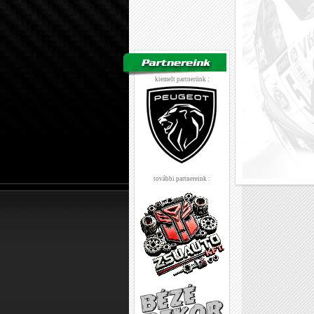
kiemelt partnerünk :
további partnereink :