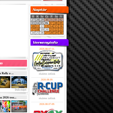
H
K
Sz
Cs
P
Sz
V
27
28
29
30
31
01
02
03
04
05
06
07
08
09
10
11
12
13
14
15
16
17
18
19
20
21
22
23
24
25
26
27
28
29
30
2026.08.07-11.
Rally a ...
részletes infóink
2026.08.09.
DuEn képei
2026 tesz...
részletes infóink
2026.08.07-09.