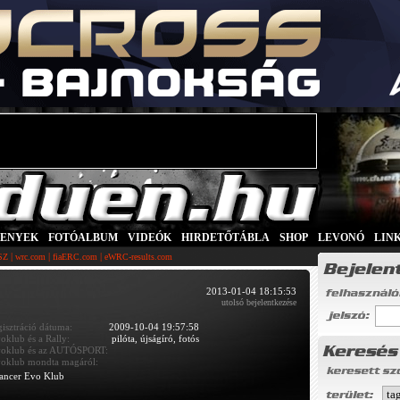
SENYEK
|
FOTÓALBUM
|
VIDEÓK
|
HIRDETŐTÁBLA
|
SHOP
|
LEVONÓ
|
LIN
|
|
|
SZ
wrc.com
fiaERC.com
eWRC-results.com
2013-01-04 18:15:53
utolsó bejelentkezése
gisztráció dátuma:
2009-10-04 19:57:58
oklub és a Rally:
pilóta, újságíró, fotós
oklub és az AUTÓSPORT:
oklub mondta magáról:
ancer Evo Klub