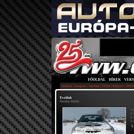
FŐOLDAL
|
HÍREK
|
VER
|
|
|
|
|
facebook
Instagram
YouTube
TikTok
Rallylive
MNA
Evoklub
Bertalan Miklós
re
Ev
Ev
Ev
L