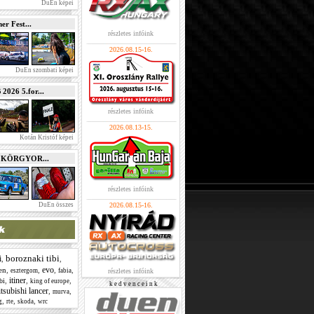
DuEn képei
r Fest...
részletes infóink
2026.08.15-16.
DuEn szombati képei
026 5.for...
részletes infóink
2026.08.13-15.
Kotán Kristóf képei
e KÖRGYOR...
részletes infóink
DuEn összes
2026.08.15-16.
boroznaki tibi
i
,
,
evo
en
,
,
,
,
esztergom
fabia
részletes infóink
itiner
,
,
,
bi
king of europe
k e d v e n c e i n k
tsubishi lancer
,
,
murva
g
,
,
,
rte
skoda
wrc