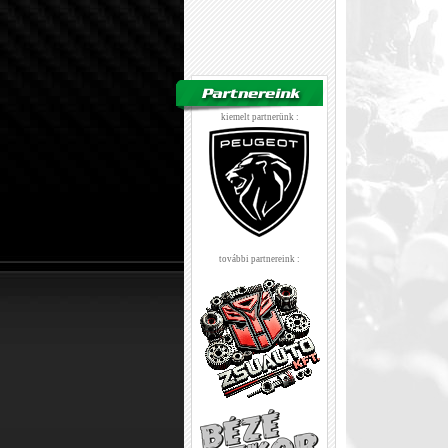
kiemelt partnerünk :
további partnereink :