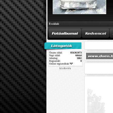
Evoklub
Összes oldal:
856365073
Napi oldal:
60444
Jelenleg:
1002
Regisztrált:
0
Online regisztráltak:
h i r d e t é s