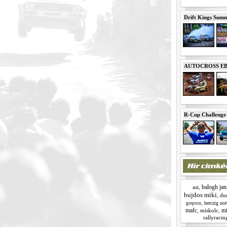
Drift Kings Summe
AUTOCROSS EB 2
R-Cup Challeng
balogh jan
asi
,
bujdos miki
,
du
,
herczig nor
grepton
mafc
mi
,
miskolc
,
rallyracin