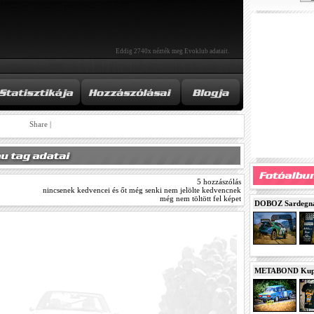
Eddig 2740x nézték meg Evoklub adatait.
Share
|
5 hozzászólás
nincsenek kedvencei és őt még senki nem jelölte kedvencnek
még nem töltött fel képet
DOBOZ Sardegna 
METABOND Kupa 