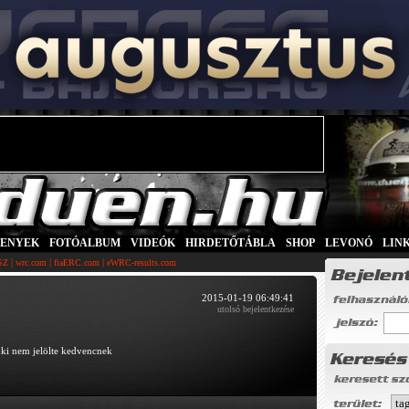
SENYEK
|
FOTÓALBUM
|
VIDEÓK
|
HIRDETŐTÁBLA
|
SHOP
|
LEVONÓ
|
LIN
|
|
|
SZ
wrc.com
fiaERC.com
eWRC-results.com
2015-01-19 06:49:41
utolsó bejelentkezése
nki nem jelölte kedvencnek