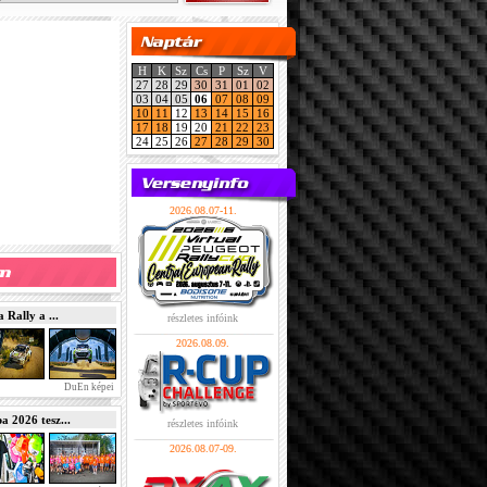
H
K
Sz
Cs
P
Sz
V
27
28
29
30
31
01
02
03
04
05
06
07
08
09
10
11
12
13
14
15
16
17
18
19
20
21
22
23
24
25
26
27
28
29
30
2026.08.07-11.
Rally a ...
részletes infóink
2026.08.09.
DuEn képei
2026 tesz...
részletes infóink
2026.08.07-09.