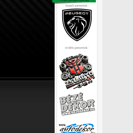
kiemelt partnerünk :
további partnereink :