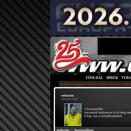
FŐOLDAL
|
HÍREK
|
VER
|
|
|
|
|
facebook
Instagram
YouTube
TikTok
Rallylive
MNA
midarine
Schmidt Jenő
1 hozzászólás
nincsenek kedvencei és őt még se
4 kép van a fotóalbumaiban
midarine
>>
hozzászólásai