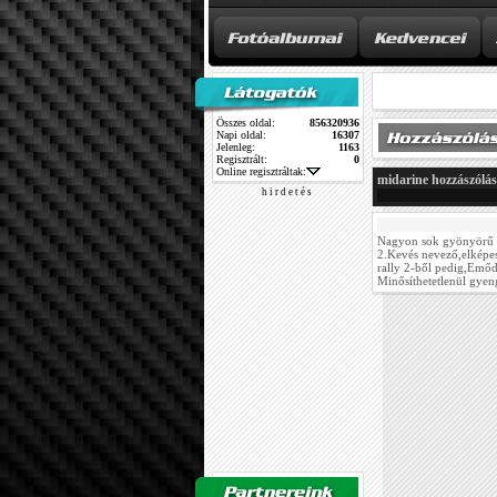
Összes oldal:
856320936
Napi oldal:
16307
Jelenleg:
1163
Regisztrált:
0
Online regisztráltak:
midarine hozzászólás
h i r d e t é s
Nagyon sok gyönyörű au
2.Kevés nevező,elképes
rally 2-ből pedig,Emődi
Minősíthetetlenül gyeng