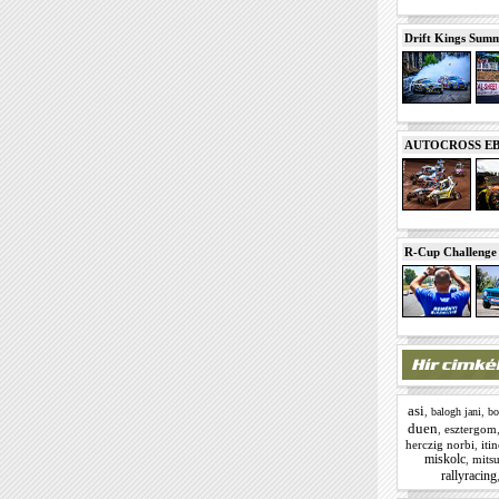
Drift Kings Summe
AUTOCROSS EB 2
R-Cup Challeng
asi
,
,
balogh jani
bo
duen
,
esztergom
herczig norbi
,
itin
miskolc
,
mitsu
rallyracing