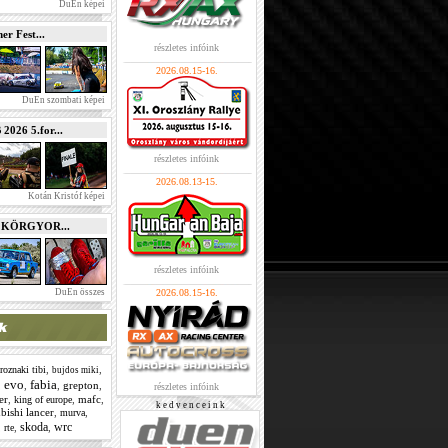
DuEn képei
r Fest...
részletes infóink
2026.08.15-16.
DuEn szombati képei
026 5.for...
részletes infóink
2026.08.13-15.
Kotán Kristóf képei
e KÖRGYOR...
részletes infóink
DuEn összes
2026.08.15-16.
,
,
roznaki tibi
bujdos miki
evo
fabia
,
,
,
grepton
,
részletes infóink
er
,
,
mafc
,
king of europe
k e d v e n c e i n k
bishi lancer
,
,
murva
skoda
wrc
,
,
,
rte