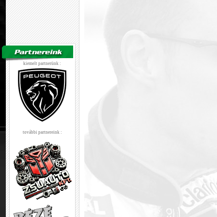
kiemelt partnerünk :
további partnereink :