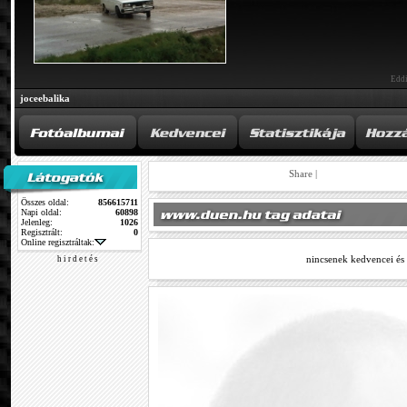
Eddi
joceebalika
Share
|
Összes oldal:
856615711
Napi oldal:
60898
Jelenleg:
1026
Regisztrált:
0
Online regisztráltak:
nincsenek kedvencei és
h i r d e t é s