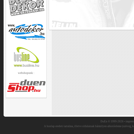
webshopunk :
DuEn © 1999-2026 •
impres
A honlap eredeti tartalma, illetve oldalainak bármilyen alkotóeleme (szöveg, ké