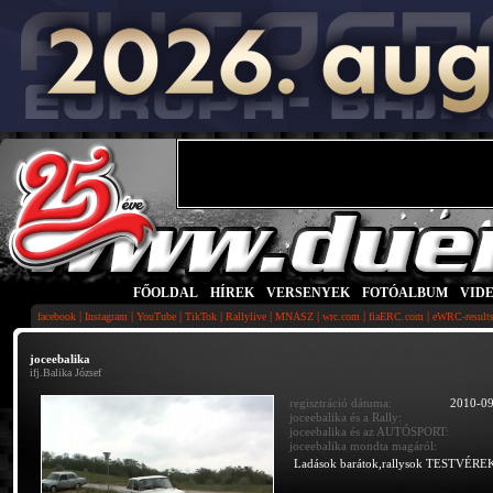
FŐOLDAL
|
HÍREK
|
VERSENYEK
|
FOTÓALBUM
|
VID
|
|
|
|
|
|
|
|
facebook
Instagram
YouTube
TikTok
Rallylive
MNASZ
wrc.com
fiaERC.com
eWRC-result
joceebalika
ifj.Balika József
regisztráció dátuma:
2010-09
joceebalika és a Rally:
joceebalika és az AUTÓSPORT:
joceebalika mondta magáról:
Ladások barátok,rallysok TESTVÉREK