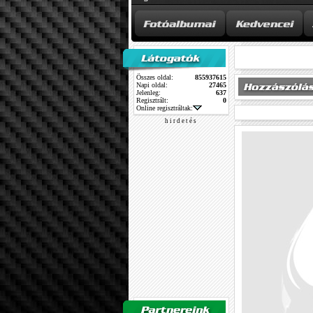
Összes oldal:
855937615
Napi oldal:
27465
Jelenleg:
637
Regisztrált:
0
Online regisztráltak:
h i r d e t é s