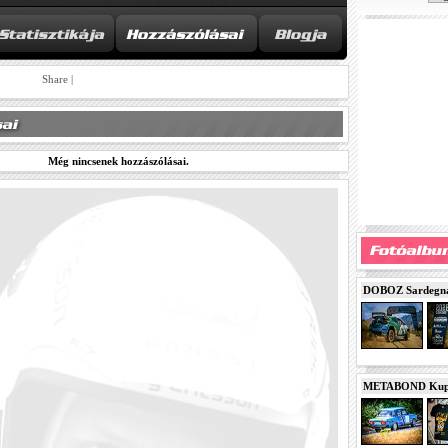
Share
|
Még nincsenek hozzászólásai.
DOBOZ Sardegna 
METABOND Kupa 