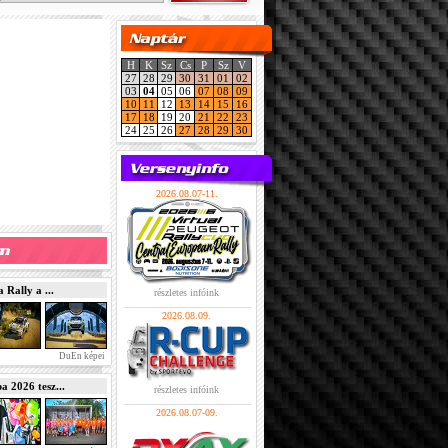
H
K
Sz
Cs
P
Sz
V
27
28
29
30
31
01
02
03
04
05
06
07
08
09
10
11
12
13
14
15
16
17
18
19
20
21
22
23
24
25
26
27
28
29
30
2026.08.07-11.
Rally a ...
részletes infóink
2026.08.09.
DuEn képei
2026 tesz...
részletes infóink
2026.08.07-09.