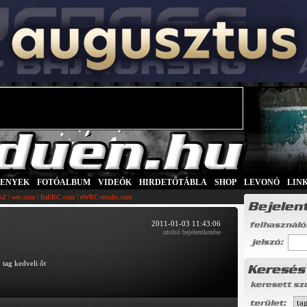
SENYEK
|
FOTÓALBUM
|
VIDEÓK
|
HIRDETŐTÁBLA
|
SHOP
|
LEVONÓ
|
LIN
|
|
|
SZ
wrc.com
fiaERC.com
eWRC-results.com
2011-01-03 11:43:06
utolsó bejelentkezése
 tag kedveli őt