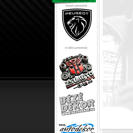
kiemelt partnerünk :
további partnereink :