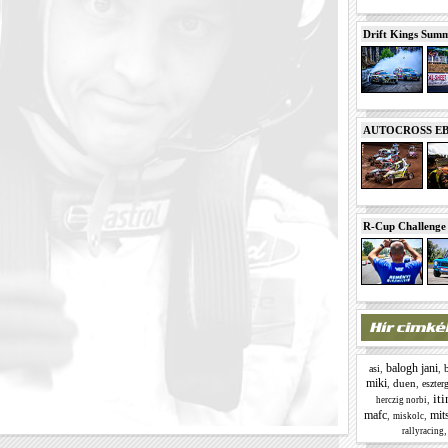
Drift Kings Summe
AUTOCROSS EB 2
R-Cup Challeng
balogh jani
,
,
asi
miki
,
duen
,
eszte
iti
,
herczig norbi
mafc
mit
,
,
miskolc
rallyracing