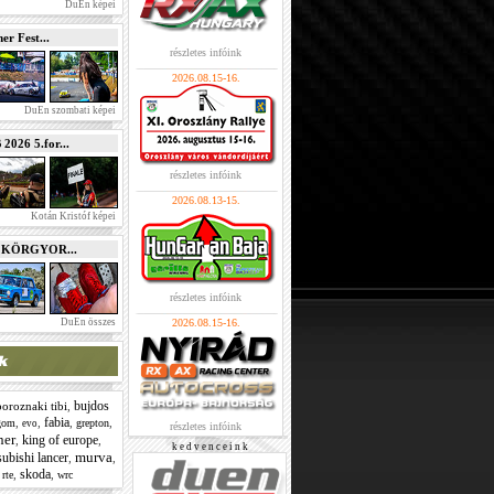
DuEn képei
r Fest...
részletes infóink
2026.08.15-16.
DuEn szombati képei
026 5.for...
részletes infóink
2026.08.13-15.
Kotán Kristóf képei
e KÖRGYOR...
részletes infóink
DuEn összes
2026.08.15-16.
bujdos
boroznaki tibi
,
fabia
,
,
,
,
rgom
grepton
evo
részletes infóink
ner
king of europe
,
,
k e d v e n c e i n k
murva
subishi lancer
,
,
skoda
,
,
,
rte
wrc