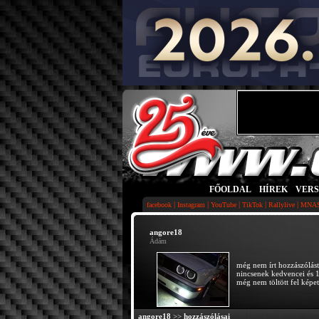
FŐOLDAL
|
HÍREK
|
VER
|
|
|
|
|
facebook
Instagram
YouTube
TikTok
Rallylive
MNA
angore18
Ádám
még nem írt hozzászólást
nincsenek kedvencei és 1
még nem töltött fel képet
angore18
>>
hozzászólásai