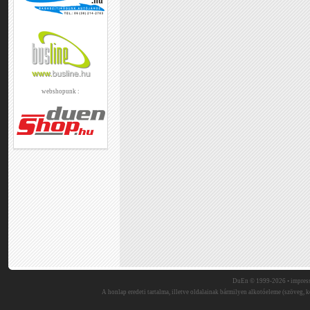
webshopunk :
DuEn © 1999-2026 •
impres
A honlap eredeti tartalma, illetve oldalainak bármilyen alkotóeleme (szöveg, ké