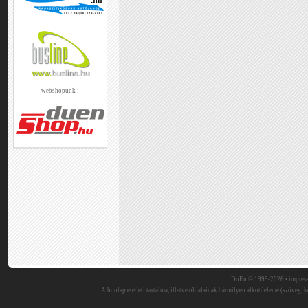
webshopunk :
DuEn © 1999-2026 •
impres
A honlap eredeti tartalma, illetve oldalainak bármilyen alkotóeleme (szöveg, ké