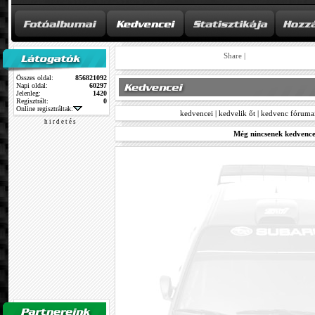
Share
|
Összes oldal:
856821092
Napi oldal:
60297
Jelenleg:
1420
Regisztrált:
0
Online regisztráltak:
kedvencei
|
kedvelik őt
|
kedvenc fóruma
h i r d e t é s
Még nincsenek kedvence