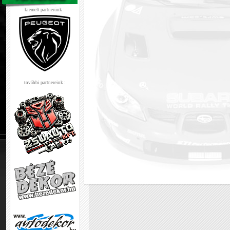
kiemelt partnerünk :
további partnereink :