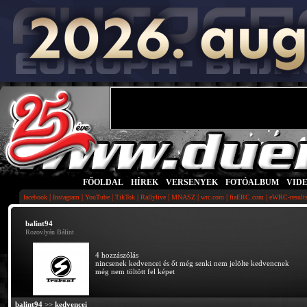
FŐOLDAL
|
HÍREK
|
VERSENYEK
|
FOTÓALBUM
|
VID
|
|
|
|
|
|
|
|
facebook
Instagram
YouTube
TikTok
Rallylive
MNASZ
wrc.com
fiaERC.com
eWRC-result
balint94
Rozovlyán Bálint
4 hozzászólás
nincsenek kedvencei és őt még senki nem jelölte kedvencnek
még nem töltött fel képet
balint94
>>
kedvencei