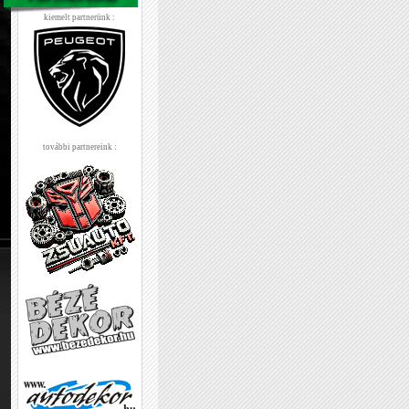
kiemelt partnerünk :
további partnereink :