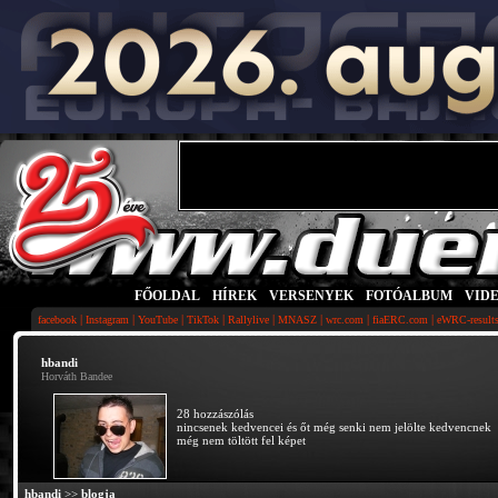
FŐOLDAL
|
HÍREK
|
VERSENYEK
|
FOTÓALBUM
|
VID
|
|
|
|
|
|
|
|
facebook
Instagram
YouTube
TikTok
Rallylive
MNASZ
wrc.com
fiaERC.com
eWRC-result
hbandi
Horváth Bandee
28 hozzászólás
nincsenek kedvencei és őt még senki nem jelölte kedvencnek
még nem töltött fel képet
hbandi
>>
blogja