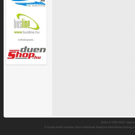
webshopunk :
DuEn © 1999-2026 •
impres
A honlap eredeti tartalma, illetve oldalainak bármilyen alkotóeleme (szöveg, ké