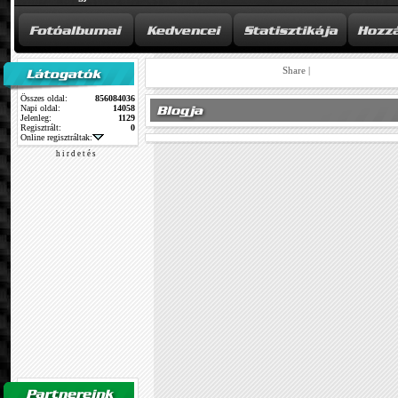
Share
|
Összes oldal:
856084036
Napi oldal:
14058
Jelenleg:
1129
Regisztrált:
0
Online regisztráltak:
h i r d e t é s