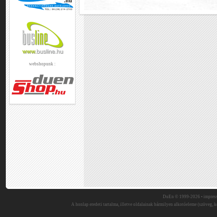
webshopunk :
DuEn © 1999-2026 •
impres
A honlap eredeti tartalma, illetve oldalainak bármilyen alkotóeleme (szöveg, ké