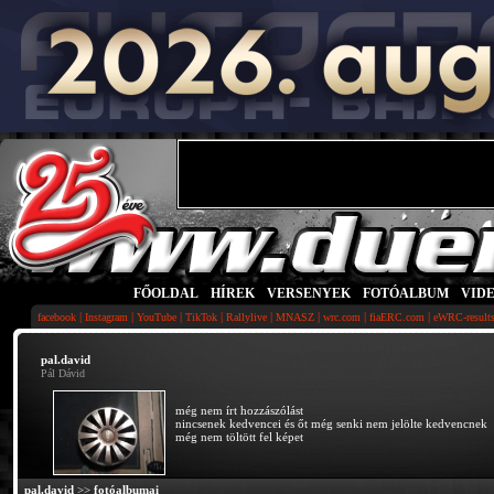
FŐOLDAL
|
HÍREK
|
VERSENYEK
|
FOTÓALBUM
|
VID
|
|
|
|
|
|
|
|
facebook
Instagram
YouTube
TikTok
Rallylive
MNASZ
wrc.com
fiaERC.com
eWRC-result
pal.david
Pál Dávid
még nem írt hozzászólást
nincsenek kedvencei és őt még senki nem jelölte kedvencnek
még nem töltött fel képet
pal.david
>>
fotóalbumai