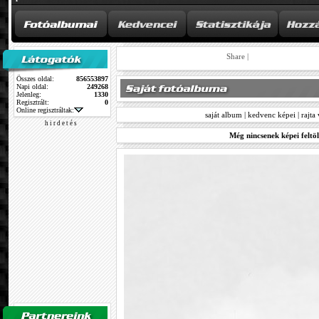
Share
|
Összes oldal:
856553897
Napi oldal:
249268
Jelenleg:
1330
Regisztrált:
0
Online regisztráltak:
saját album
|
kedvenc képei
|
rajta
h i r d e t é s
Még nincsenek képei feltöl