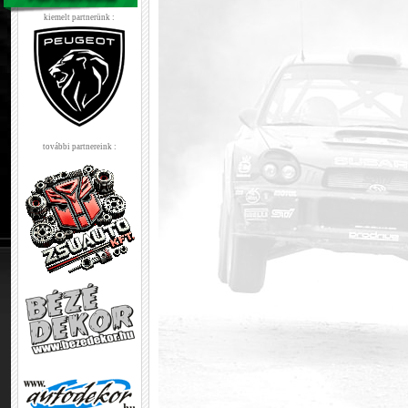
kiemelt partnerünk :
további partnereink :