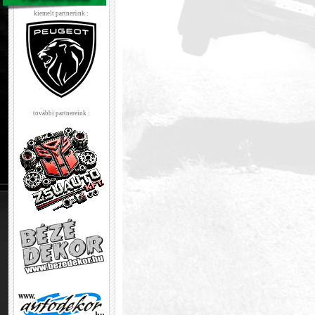
kiemelt partnerünk :
további partnereink :