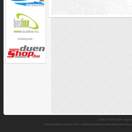
webshopunk :
DuEn © 1999-2026 •
impres
A honlap eredeti tartalma, illetve oldalainak bármilyen alkotóeleme (szöveg, ké