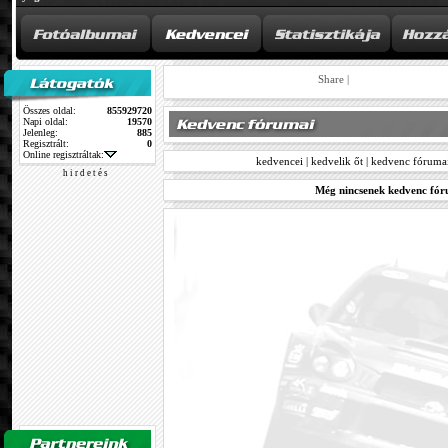
Share
|
Összes oldal:
855929720
Napi oldal:
19570
Jelenleg:
885
Regisztrált:
0
Online regisztráltak:
kedvencei
|
kedvelik őt
|
kedvenc fóruma
h i r d e t é s
Még nincsenek kedvenc fór