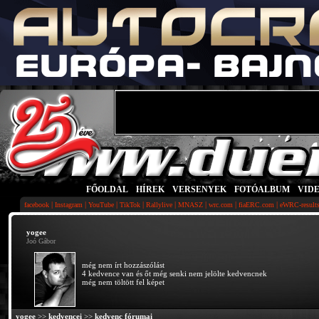
FŐOLDAL
|
HÍREK
|
VERSENYEK
|
FOTÓALBUM
|
VID
|
|
|
|
|
|
|
|
facebook
Instagram
YouTube
TikTok
Rallylive
MNASZ
wrc.com
fiaERC.com
eWRC-result
yogee
Joó Gábor
még nem írt hozzászólást
4 kedvence van és őt még senki nem jelölte kedvencnek
még nem töltött fel képet
yogee
>>
kedvencei
>>
kedvenc fórumai