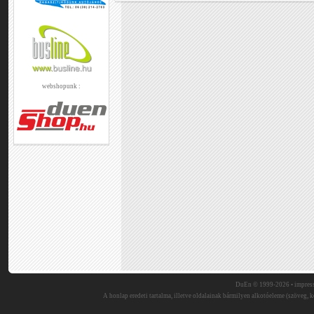
webshopunk :
DuEn © 1999-2026 •
impres
A honlap eredeti tartalma, illetve oldalainak bármilyen alkotóeleme (szöveg, ké