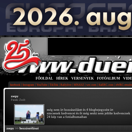
FŐOLDAL
|
HÍREK
|
VERSENYEK
|
FOTÓALBUM
|
VID
|
|
|
|
|
|
|
|
facebook
Instagram
YouTube
TikTok
Rallylive
MNASZ
wrc.com
fiaERC.com
eWRC-result
zsepy
Pataki Zsolt
még nem írt hozzászólástt és 4 blogbejegyzést írt
nincsenek kedvencei és őt még senki nem jelölte kedvencnek
24 kép van a fotóalbumaiban
zsepy
>>
hozzászólásai