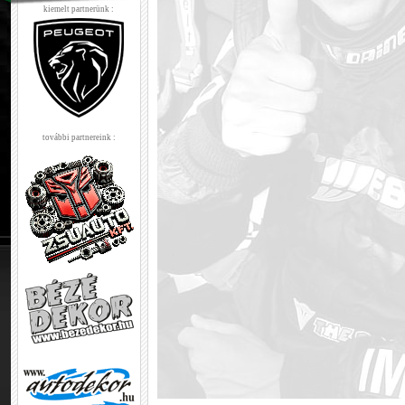
kiemelt partnerünk :
további partnereink :