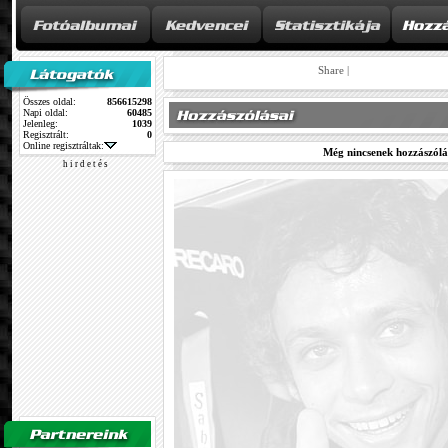
Share
|
Összes oldal:
856615298
Napi oldal:
60485
Jelenleg:
1039
Regisztrált:
0
Online regisztráltak:
Még nincsenek hozzászólá
h i r d e t é s