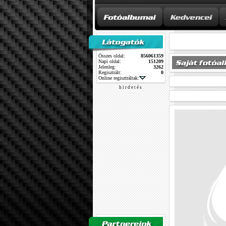
Összes oldal:
856061359
Napi oldal:
151209
Jelenleg:
3262
Regisztrált:
0
Online regisztráltak:
h i r d e t é s