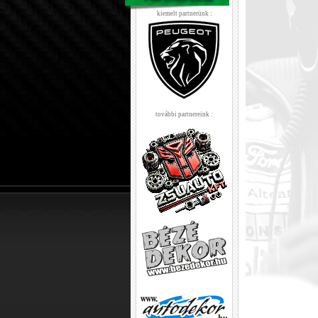
kiemelt partnerünk :
további partnereink :