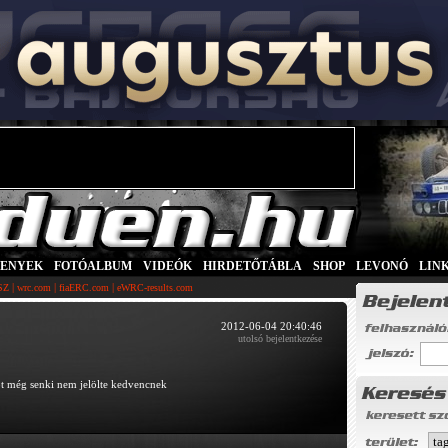
SENYEK
|
FOTÓALBUM
|
VIDEÓK
|
HIRDETŐTÁBLA
|
SHOP
|
LEVONÓ
|
LIN
|
|
|
SZ
wrc.com
fiaERC.com
eWRC-results.com
2012-06-04 20:40:46
utolsó bejelentkezése
őt még senki nem jelölte kedvencnek