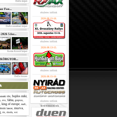
DuEn képei
r Fest...
részletes infóink
2026.08.15-16.
DuEn szombati képei
026 5.for...
részletes infóink
2026.08.13-15.
Kotán Kristóf képei
e KÖRGYOR...
részletes infóink
DuEn összes
2026.08.15-16.
bujdos miki
,
,
znaki tibi
fabia
m
,
,
,
,
evo
grepton
részletes infóink
king of europe
,
,
,
mafc
k e d v e n c e i n k
murva
,
,
bishi lancer
g
,
,
,
rte
skoda
wrc