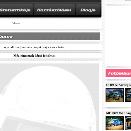
Share
|
saját album
|
kedvenc képei
|
rajta van a fotón
Még nincsenek képei feltöltve.
DOBOZ Sardegna 
METABOND Kupa 