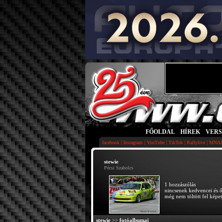
FŐOLDAL
|
HÍREK
|
VER
|
|
|
|
|
facebook
Instagram
YouTube
TikTok
Rallylive
MNA
stewie
Pécsi Szabolcs
1 hozzászólás
nincsenek kedvencei és 
még nem töltött fel képet
stewie
>>
fotóalbumai