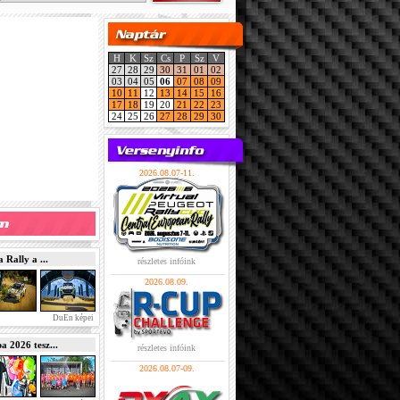
H
K
Sz
Cs
P
Sz
V
27
28
29
30
31
01
02
03
04
05
06
07
08
09
10
11
12
13
14
15
16
17
18
19
20
21
22
23
24
25
26
27
28
29
30
2026.08.07-11.
Rally a ...
részletes infóink
2026.08.09.
DuEn képei
2026 tesz...
részletes infóink
2026.08.07-09.