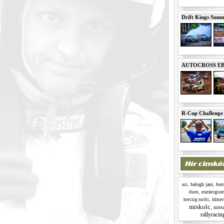
Drift Kings Summe
AUTOCROSS EB 2
R-Cup Challeng
,
,
balogh jani
boro
asi
,
esztergo
duen
,
itiner
herczig norbi
miskolc
,
mitsu
rallyracin