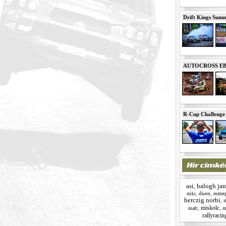
Drift Kings Summe
AUTOCROSS EB 2
R-Cup Challeng
asi
balogh jan
,
,
duen
,
eszte
miki
herczig norbi
,
i
miskolc
,
,
mafc
m
rallyracin