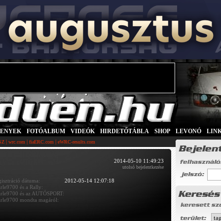
SENYEK
|
FOTÓALBUM
|
VIDEÓK
|
HIRDETŐTÁBLA
|
SHOP
|
LEVONÓ
|
LIN
|
|
|
SZ
wrc.com
fiaERC.com
eWRC-results.com
2014-05-10 11:49:23
utolsó bejelentkezése
gisztráció dátuma:
2012-05-14 12:07:18
rle9700 és a Rally:
rle9700 és az AUTÓSPORT:
rle9700 mondta magáról: