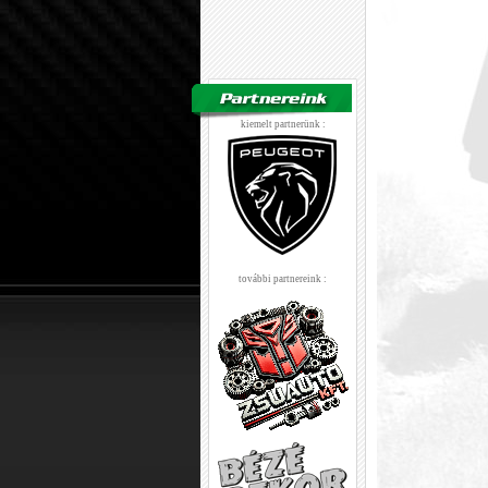
kiemelt partnerünk :
további partnereink :