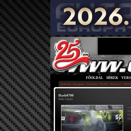
FŐOLDAL
|
HÍREK
|
VER
|
|
|
|
|
facebook
Instagram
YouTube
TikTok
Rallylive
MNA
Harle9700
Büki László
re
Ha
Ha
Ha