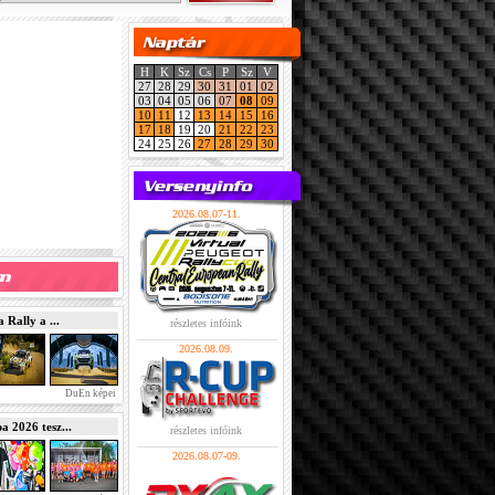
H
K
Sz
Cs
P
Sz
V
27
28
29
30
31
01
02
03
04
05
06
07
08
09
10
11
12
13
14
15
16
17
18
19
20
21
22
23
24
25
26
27
28
29
30
2026.08.07-11.
Rally a ...
részletes infóink
2026.08.09.
DuEn képei
2026 tesz...
részletes infóink
2026.08.07-09.