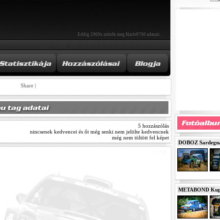
Eddig 2969x nézték meg Harle9700 adatait.
Share
|
5 hozzászólás
nincsenek kedvencei és őt még senki nem jelölte kedvencnek
még nem töltött fel képet
DOBOZ Sardegna 
METABOND Kupa 