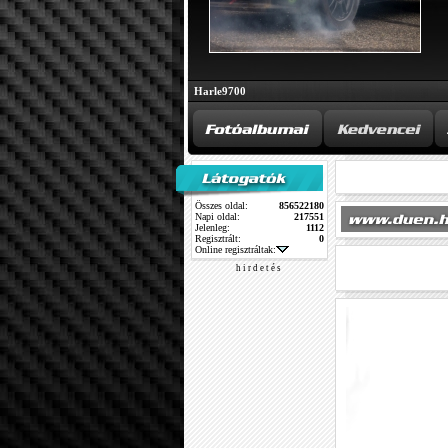
Harle9700
Összes oldal:
856522180
Napi oldal:
217551
Jelenleg:
1112
Regisztrált:
0
Online regisztráltak:
h i r d e t é s