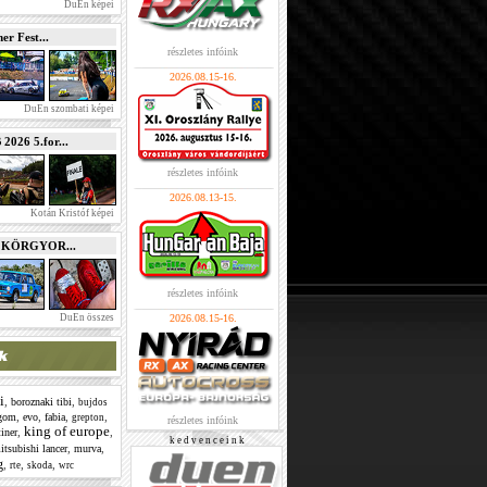
DuEn képei
r Fest...
részletes infóink
2026.08.15-16.
DuEn szombati képei
026 5.for...
részletes infóink
2026.08.13-15.
Kotán Kristóf képei
e KÖRGYOR...
részletes infóink
DuEn összes
2026.08.15-16.
i
,
,
boroznaki tibi
bujdos
,
,
,
,
rgom
evo
fabia
grepton
részletes infóink
king of europe
,
,
tiner
k e d v e n c e i n k
,
,
itsubishi lancer
murva
g
,
,
,
rte
skoda
wrc