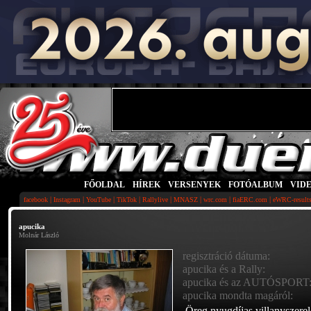
FŐOLDAL
|
HÍREK
|
VERSENYEK
|
FOTÓALBUM
|
VID
|
|
|
|
|
|
|
|
facebook
Instagram
YouTube
TikTok
Rallylive
MNASZ
wrc.com
fiaERC.com
eWRC-result
apucika
Molnár László
regisztráció dátuma:
apucika és a Rally:
apucika és az AUTÓSPORT
apucika mondta magáról:
Öreg nyugdíjas villanyszer