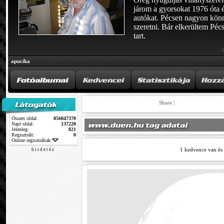
járom a gyorsokat 1976 óta
autókat. Pécsen nagyon könn
szeretni. Bár elkerültem Péc
tart.
apucika
Share
|
Összes oldal:
856047370
Napi oldal:
137220
Jelenleg:
821
Regisztrált:
0
Online regisztráltak:
1 kedvence van és
h i r d e t é s