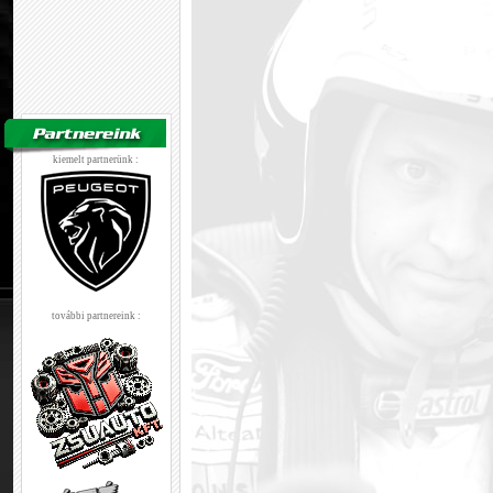
kiemelt partnerünk :
további partnereink :