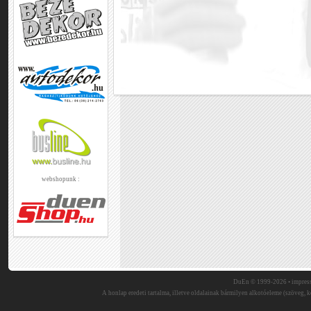
webshopunk :
DuEn © 1999-2026 •
impres
A honlap eredeti tartalma, illetve oldalainak bármilyen alkotóeleme (szöveg, ké