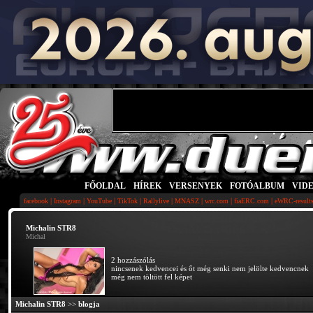
FŐOLDAL
|
HÍREK
|
VERSENYEK
|
FOTÓALBUM
|
VID
|
|
|
|
|
|
|
|
facebook
Instagram
YouTube
TikTok
Rallylive
MNASZ
wrc.com
fiaERC.com
eWRC-result
Michalin STR8
Michal
2 hozzászólás
nincsenek kedvencei és őt még senki nem jelölte kedvencnek
még nem töltött fel képet
Michalin STR8
>>
blogja