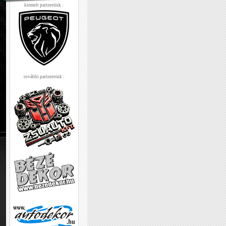
kiemelt partnerünk :
további partnereink :