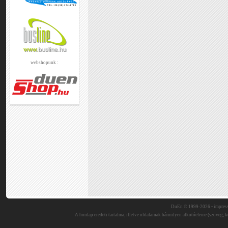
webshopunk :
DuEn © 1999-2026 •
impres
A honlap eredeti tartalma, illetve oldalainak bármilyen alkotóeleme (szöveg, ké