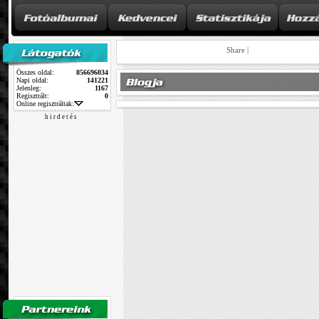
Share
|
Összes oldal:
856696034
Napi oldal:
141221
Jelenleg:
1167
Regisztrált:
0
Online regisztráltak:
h i r d e t é s