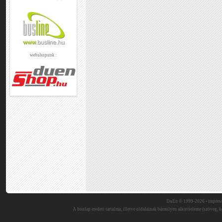
webshopunk :
DuEn © 1999-2026 •
impres
A honlap eredeti tartalma, illetve oldalainak bármilyen alkotóeleme (szöveg, ké