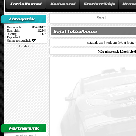
Share
|
Összes oldal:
856416973
Napi oldal:
112344
Jelenleg:
1373
Regisztrált:
0
Online regisztráltak:
saját album
|
kedvenc képei
|
rajta
h i r d e t é s
Még nincsenek képei feltöl
kiemelt partnerünk :