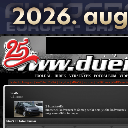
FŐOLDAL
|
HÍREK
|
VERSENYEK
|
FOTÓALBUM
|
VID
|
|
|
|
|
|
|
|
facebook
Instagram
YouTube
TikTok
Rallylive
MNASZ
wrc.com
fiaERC.com
eWRC-result
StaiN
Gál Martin
2 hozzászólás
nincsenek kedvencei és őt még senki nem jelölte kedvencnek
még nem töltött fel képet
StaiN
>>
fotóalbumai