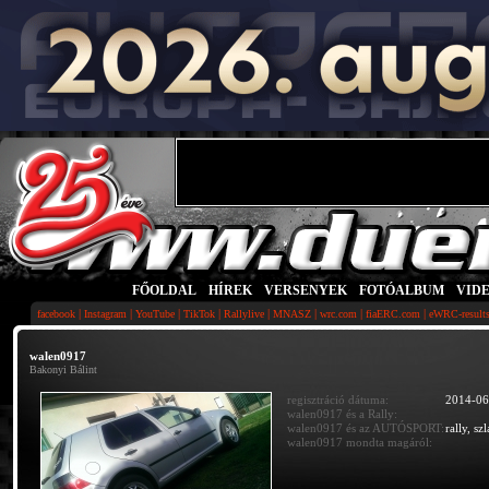
FŐOLDAL
|
HÍREK
|
VERSENYEK
|
FOTÓALBUM
|
VID
|
|
|
|
|
|
|
|
facebook
Instagram
YouTube
TikTok
Rallylive
MNASZ
wrc.com
fiaERC.com
eWRC-result
walen0917
Bakonyi Bálint
regisztráció dátuma:
2014-06
walen0917 és a Rally:
walen0917 és az AUTÓSPORT:
rally, s
walen0917 mondta magáról: