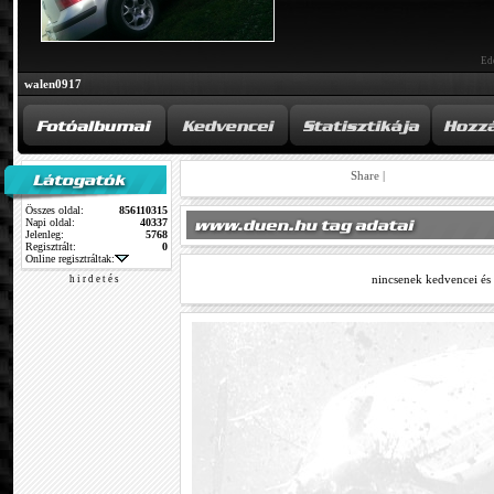
Ed
walen0917
Share
|
Összes oldal:
856110315
Napi oldal:
40337
Jelenleg:
5768
Regisztrált:
0
Online regisztráltak:
nincsenek kedvencei és
h i r d e t é s