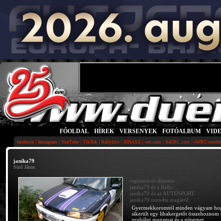
FŐOLDAL
|
HÍREK
|
VERSENYEK
|
FOTÓALBUM
|
VID
|
|
|
|
|
|
|
|
facebook
Instagram
YouTube
TikTok
Rallylive
MNASZ
wrc.com
fiaERC.com
eWRC-result
janika79
Sütő János
regisztráció dátuma:
janika79 és a Rally:
janika79 és az AUTÓSPORT:
janika79 mondta magáról:
Gyermekkoromtól minden vágyam hogy
sikerült egy libakergetőt összehoznom
probálni magamat és a gépemet.