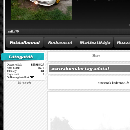
janika79
Share
|
Összes oldal:
855918427
Napi oldal:
8277
Jelenleg:
681
Regisztrált:
0
Online regisztráltak:
nincsenek kedvencei és
h i r d e t é s