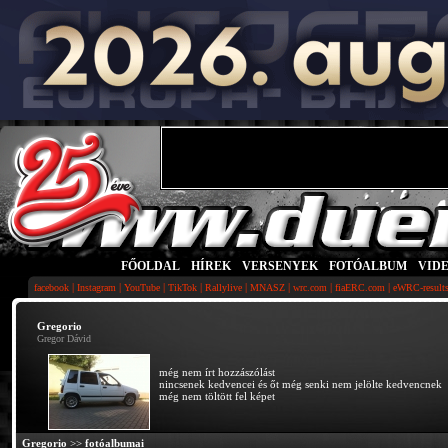
FŐOLDAL
|
HÍREK
|
VERSENYEK
|
FOTÓALBUM
|
VID
|
|
|
|
|
|
|
|
facebook
Instagram
YouTube
TikTok
Rallylive
MNASZ
wrc.com
fiaERC.com
eWRC-result
Gregorio
Gregor Dávid
még nem írt hozzászólást
nincsenek kedvencei és őt még senki nem jelölte kedvencnek
még nem töltött fel képet
Gregorio
>>
fotóalbumai