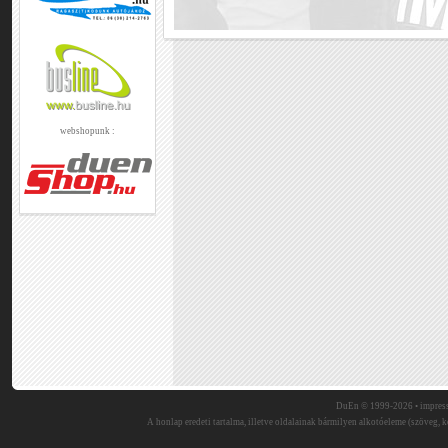
webshopunk :
DuEn © 1999-2026 •
impres
A honlap eredeti tartalma, illetve oldalainak bármilyen alkotóeleme (szöveg, ké