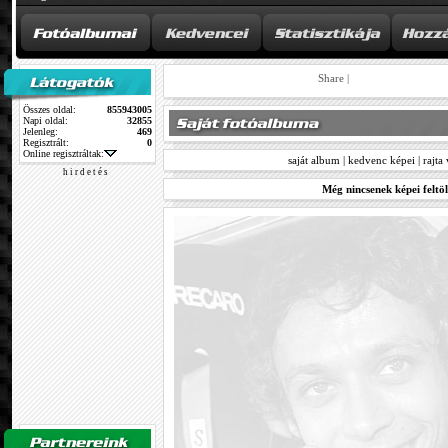
Share
|
Összes oldal:
855943005
Napi oldal:
32855
Jelenleg:
469
Regisztrált:
0
Online regisztráltak:
saját album
|
kedvenc képei
|
rajta
h i r d e t é s
Még nincsenek képei feltöl