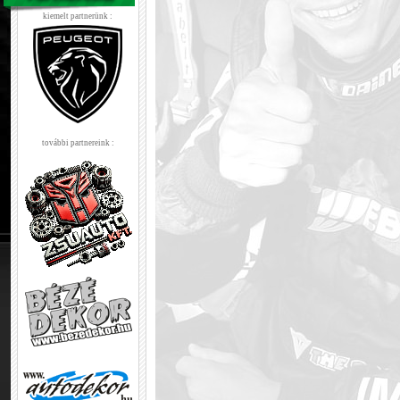
kiemelt partnerünk :
további partnereink :