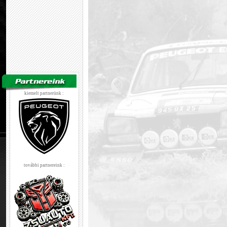
kiemelt partnerünk :
további partnereink :