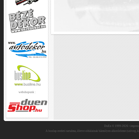
webshopunk :
DuEn © 1999-2026 •
impres
A honlap eredeti tartalma, illetve oldalainak bármilyen alkotóeleme (szöveg, ké