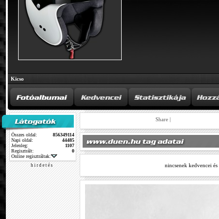
Kicso
Share
|
Összes oldal:
856349114
Napi oldal:
44485
Jelenleg:
1107
Regisztrált:
0
Online regisztráltak:
nincsenek kedvencei és
h i r d e t é s