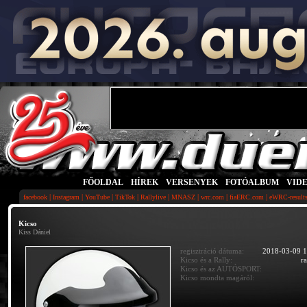
FŐOLDAL
|
HÍREK
|
VERSENYEK
|
FOTÓALBUM
|
VID
|
|
|
|
|
|
|
|
facebook
Instagram
YouTube
TikTok
Rallylive
MNASZ
wrc.com
fiaERC.com
eWRC-result
Kicso
Kiss Dániel
regisztráció dátuma:
2018-03-09 1
Kicso és a Rally:
r
Kicso és az AUTÓSPORT:
Kicso mondta magáról: