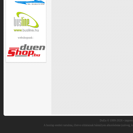
webshopunk :
DuEn © 1999-2026 •
impres
A honlap eredeti tartalma, illetve oldalainak bármilyen alkotóeleme (szöveg, ké