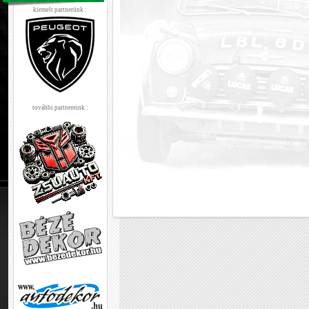
kiemelt partnerünk :
további partnereink :