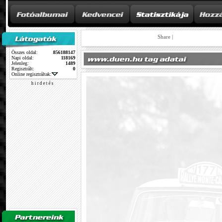
Share
|
Összes oldal:
856188147
Napi oldal:
118169
Jelenleg:
1489
Regisztrált:
0
Online regisztráltak:
h i r d e t é s