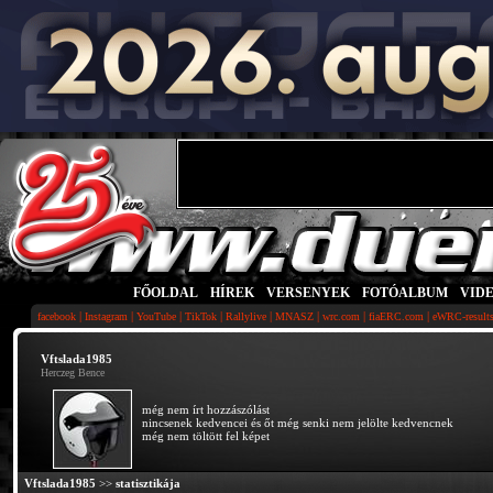
FŐOLDAL
|
HÍREK
|
VERSENYEK
|
FOTÓALBUM
|
VID
|
|
|
|
|
|
|
|
facebook
Instagram
YouTube
TikTok
Rallylive
MNASZ
wrc.com
fiaERC.com
eWRC-result
Vftslada1985
Herczeg Bence
még nem írt hozzászólást
nincsenek kedvencei és őt még senki nem jelölte kedvencnek
még nem töltött fel képet
Vftslada1985
>>
statisztikája